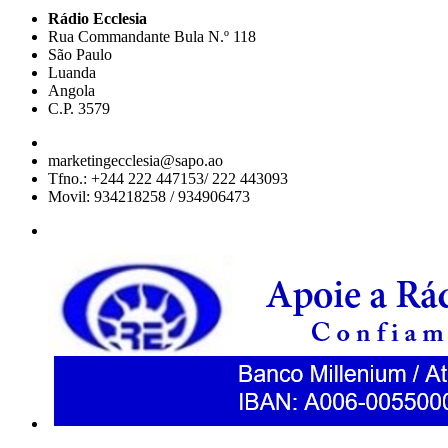
Rádio Ecclesia
Rua Commandante Bula N.º 118
São Paulo
Luanda
Angola
C.P. 3579
marketingecclesia@sapo.ao
Tfno.: +244 222 447153/ 222 443093
Movil: 934218258 / 934906473