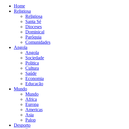
Home
Religiosa
Religiosa
Santa Sé
Dioceses
Dominical
Paróquia
Comunidades
Angola
Angola
Sociedade
Politica
Cultura
Saúde
Economia
Educação
Mundo
Mundo
Africa
Europa
Americas
Asia
Palop
Desporto