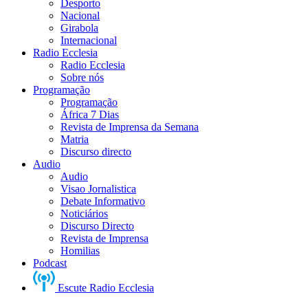
Desporto
Nacional
Girabola
Internacional
Radio Ecclesia
Radio Ecclesia
Sobre nós
Programação
Programação
África 7 Dias
Revista de Imprensa da Semana
Matria
Discurso directo
Audio
Audio
Visao Jornalistica
Debate Informativo
Noticiários
Discurso Directo
Revista de Imprensa
Homilias
Podcast
Escute Radio Ecclesia