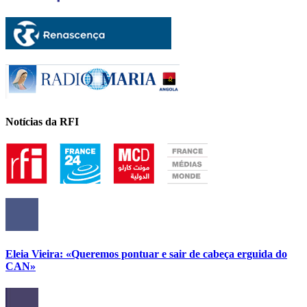
Notícias da RFI
Eleia Vieira: «Queremos pontuar e sair de cabeça erguida do
CAN»