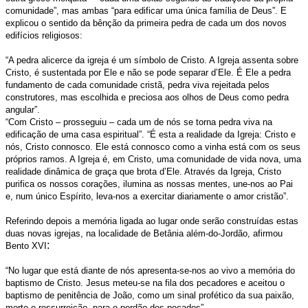
comunidade”, mas ambas “para edificar uma única família de Deus”. E
explicou o sentido da bênção da primeira pedra de cada um dos novos
edifícios religiosos:
“A pedra alicerce da igreja é um símbolo de Cristo. A Igreja assenta sobre
Cristo, é sustentada por Ele e não se pode separar d’Ele. É Ele a pedra
fundamento de cada comunidade cristã, pedra viva rejeitada pelos
construtores, mas escolhida e preciosa aos olhos de Deus como pedra
angular”.
“Com Cristo – prosseguiu – cada um de nós se torna pedra viva na
edificação de uma casa espiritual”. “É esta a realidade da Igreja: Cristo e
nós, Cristo connosco. Ele está connosco como a vinha está com os seus
próprios ramos. A Igreja é, em Cristo, uma comunidade de vida nova, uma
realidade dinâmica de graça que brota d’Ele. Através da Igreja, Cristo
purifica os nossos corações, ilumina as nossas mentes, une-nos ao Pai
e, num único Espírito, leva-nos a exercitar diariamente o amor cristão”.
Referindo depois a memória ligada ao lugar onde serão construídas estas
duas novas igrejas, na localidade de Betânia além-do-Jordão, afirmou
:
Bento XVI
“No lugar que está diante de nós apresenta-se-nos ao vivo a memória do
baptismo de Cristo. Jesus meteu-se na fila dos pecadores e aceitou o
baptismo de penitência de João, como um sinal profético da sua paixão,
morte e ressurreição, para o perdão dos pecados”.