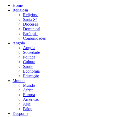
Home
Religiosa
Religiosa
Santa Sé
Dioceses
Dominical
Paróquia
Comunidades
Angola
Angola
Sociedade
Politica
Cultura
Saúde
Economia
Educação
Mundo
Mundo
Africa
Europa
Americas
Asia
Palop
Desporto