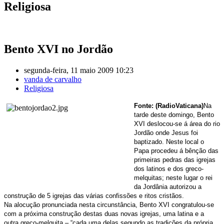
Religiosa
Bento XVI no Jordão
segunda-feira, 11 maio 2009 10:23
vanda de carvalho
Religiosa
Fonte: (RadioVaticana)
Na
tarde deste domingo, Bento
XVI deslocou-se á área do rio
Jordão onde Jesus foi
baptizado. Neste local o
Papa procedeu á bênção das
primeiras pedras das igrejas
dos latinos e dos greco-
melquitas; neste lugar o rei
da Jordânia autorizou a
construção de 5 igrejas das várias confissões e ritos cristãos.
Na alocução pronunciada nesta circunstância, Bento XVI congratulou-se
com a próxima construção destas duas novas igrejas, uma latina e a
outra greco-melquita – “cada uma delas segundo as tradições da própria