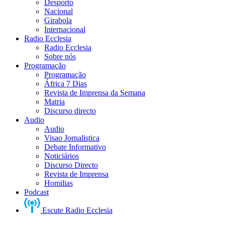
Desporto
Nacional
Girabola
Internacional
Radio Ecclesia
Radio Ecclesia
Sobre nós
Programação
Programação
África 7 Dias
Revista de Imprensa da Semana
Matria
Discurso directo
Audio
Audio
Visao Jornalistica
Debate Informativo
Noticiários
Discurso Directo
Revista de Imprensa
Homilias
Podcast
Escute Radio Ecclesia