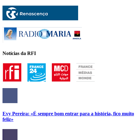
Notícias da RFI
Evy Pereira: «É sempre bom entrar para a história, fico muito
feliz»