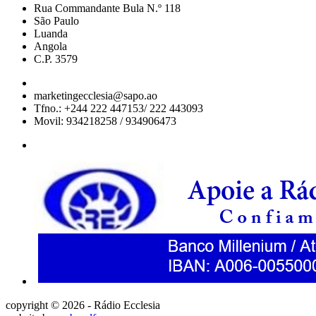
Rua Commandante Bula N.º 118
São Paulo
Luanda
Angola
C.P. 3579
marketingecclesia@sapo.ao
Tfno.: +244 222 447153/ 222 443093
Movil: 934218258 / 934906473
copyright © 2026 - Rádio Ecclesia