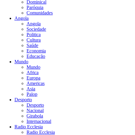
Dominical
Paróquia
Comunidades
Angola
Angola
Sociedade
Politica
Cultura
Saúde
Economia
Educação
Mundo
Mundo
Africa
Europa
Americas
Asia
Palop
Desporto
Desporto
Nacional
Girabola
Internacional
Radio Ecclesia
Radio Ecclesia