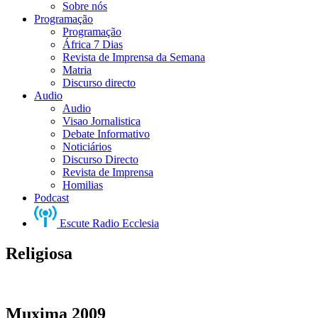
Sobre nós
Programação
Programação
África 7 Dias
Revista de Imprensa da Semana
Matria
Discurso directo
Audio
Audio
Visao Jornalistica
Debate Informativo
Noticiários
Discurso Directo
Revista de Imprensa
Homilias
Podcast
Escute Radio Ecclesia
Religiosa
Muxima 2009