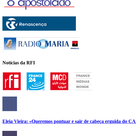
Notícias da RFI
Eleia Vieira: «Queremos pontuar e sair de cabeça erguida do C