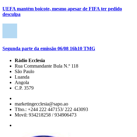
UEFA mantém boicote, mesmo apesar de FIFA ter pedido
desculpa
Segunda parte da emissão 06/08 16h10 TMG
Rádio Ecclesia
Rua Commandante Bula N.º 118
São Paulo
Luanda
Angola
C.P. 3579
marketingecclesia@sapo.ao
Tfno.: +244 222 447153/ 222 443093
Movil: 934218258 / 934906473