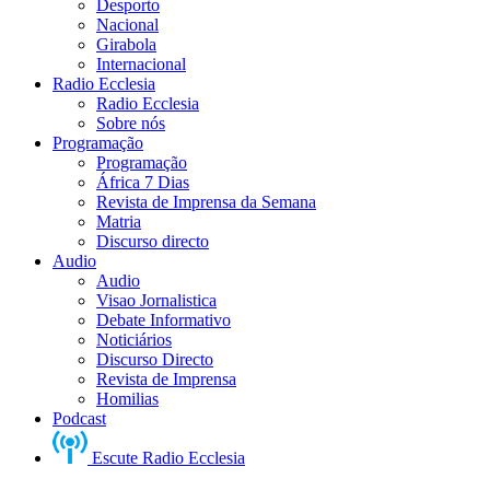
Desporto
Nacional
Girabola
Internacional
Radio Ecclesia
Radio Ecclesia
Sobre nós
Programação
Programação
África 7 Dias
Revista de Imprensa da Semana
Matria
Discurso directo
Audio
Audio
Visao Jornalistica
Debate Informativo
Noticiários
Discurso Directo
Revista de Imprensa
Homilias
Podcast
Escute Radio Ecclesia