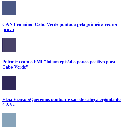
CAN Feminino: Cabo Verde pontuou pela primeira vez na
prova
Polémica com o FMI "foi um episódio pouco positivo para
Cabo Verde"
Eleia Vieira: «Queremos pontuar e sair de cabeça erguida do
CAN»