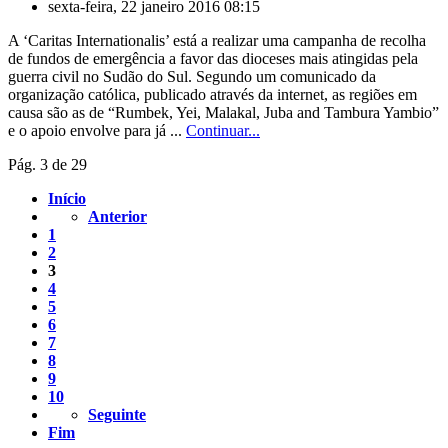
sexta-feira, 22 janeiro 2016 08:15
A ‘Caritas Internationalis’ está a realizar uma campanha de recolha
de fundos de emergência a favor das dioceses mais atingidas pela
guerra civil no Sudão do Sul. Segundo um comunicado da
organização católica, publicado através da internet, as regiões em
causa são as de “Rumbek, Yei, Malakal, Juba and Tambura Yambio”
e o apoio envolve para já ...
Continuar...
Pág. 3 de 29
Início
Anterior
1
2
3
4
5
6
7
8
9
10
Seguinte
Fim