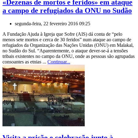
«Dezenas de mortos e feridos» em ataque
a campo de refugiados da ONU no Sudão
segunda-feira, 22 fevereiro 2016 09:25
A Fundação Ajuda à Igreja que Sofre (AIS) dá conta de “pelo
menos sete mortos e cerca de 30 feridos” num ataque ao campo de
refugiados da Organização das Nações Unidas (ONU) em Malakal,
no Sudão do Sul. “Aparentemente, o ataque dever-se-á a tensões
tribais existentes no campo da ONU, onde as pessoas são agrupadas
consoantes as etnias ...
Continuar...
Visita a prisão e celebração junto à