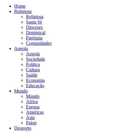
Home
Religiosa
Religiosa
Santa Sé
Dioceses
Dominical
Paróquia
Comunidades
Angola
Angola
Sociedade
Politica
Cultura
Saúde
Economia
Educação
Mundo
Mundo
Africa
Europa
Americas
Asia
Palop
Desporto