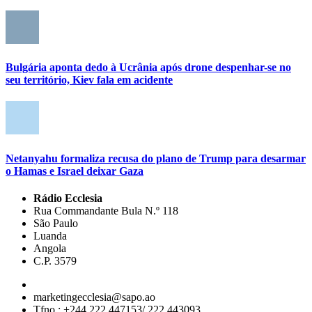
Bulgária aponta dedo à Ucrânia após drone despenhar-se no
seu território, Kiev fala em acidente
Netanyahu formaliza recusa do plano de Trump para desarmar
o Hamas e Israel deixar Gaza
Rádio Ecclesia
Rua Commandante Bula N.º 118
São Paulo
Luanda
Angola
C.P. 3579
marketingecclesia@sapo.ao
Tfno.: +244 222 447153/ 222 443093