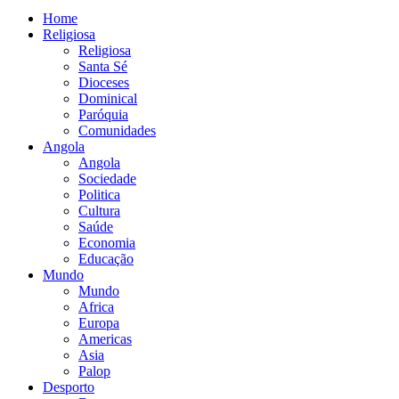
Home
Religiosa
Religiosa
Santa Sé
Dioceses
Dominical
Paróquia
Comunidades
Angola
Angola
Sociedade
Politica
Cultura
Saúde
Economia
Educação
Mundo
Mundo
Africa
Europa
Americas
Asia
Palop
Desporto