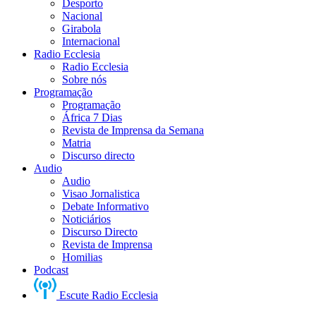
Desporto
Nacional
Girabola
Internacional
Radio Ecclesia
Radio Ecclesia
Sobre nós
Programação
Programação
África 7 Dias
Revista de Imprensa da Semana
Matria
Discurso directo
Audio
Audio
Visao Jornalistica
Debate Informativo
Noticiários
Discurso Directo
Revista de Imprensa
Homilias
Podcast
Escute Radio Ecclesia