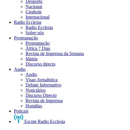
Desporto
Nacional
Girabola
Internacional
Radio Ecclesia
Radio Ecclesia
Sobre nós
Programação
Programação
África 7 Dias
Revista de Imprensa da Semana
Matria
Discurso directo
Audio
Audio
Visao Jornalistica
Debate Informativo
Noticiários
Discurso Directo
Revista de Imprensa
Homilias
Podcast
Escute Radio Ecclesia