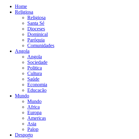
Home
Religiosa
Religiosa
Santa Sé
Dioceses
Dominical
Paróquia
Comunidades
Angola
Angola
Sociedade
Politica
Cultura
Saúde
Economia
Educação
Mundo
Mundo
Africa
Europa
Americas
Asia
Palop
Desporto