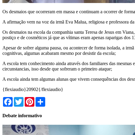
Os desmaios que ocorreram em massa e continuam a ocorrer de forma 
A afirmação vem na voz da irmã Eva Malua, religiosa e professora d
Os desmaios na escola da companhia santa Teresa de Jesus em Viana, 
postiço e de cosméticos já que as vítimas eram apenas raparigas dos 13
Apesar de sofrer alguma pausa, ou acontecer de forma isolada, a irmã
cognitivas, algumas acabaram mesmo por desistir da escola;
A escola tem conhecimento ainda através dos familiares das mesmas e
circunstancias, isso desde que sofreram o primeiro ataque;
A escola ainda tem algumas alunas que vivem consequências dos desmaio
{flexiaudio}20902{/flexiaudio}
Facebook
Twitter
Pinterest
Share
Debate informativo