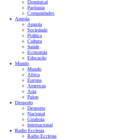
Dominical
Paróquia
Comunidades
Angola
Angola
Sociedade
Politica
Cultura
Saúde
Economia
Educação
Mundo
Mundo
Africa
Europa
Americas
Asia
Palop
Desporto
Desporto
Nacional
Girabola
Internacional
Radio Ecclesia
Radio Ecclesia