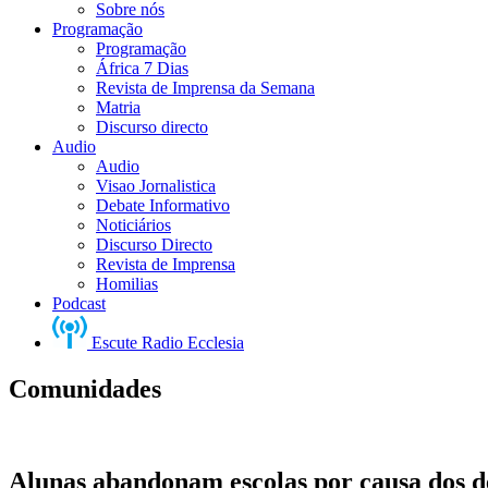
Sobre nós
Programação
Programação
África 7 Dias
Revista de Imprensa da Semana
Matria
Discurso directo
Audio
Audio
Visao Jornalistica
Debate Informativo
Noticiários
Discurso Directo
Revista de Imprensa
Homilias
Podcast
Escute Radio Ecclesia
Comunidades
Alunas abandonam escolas por causa dos de