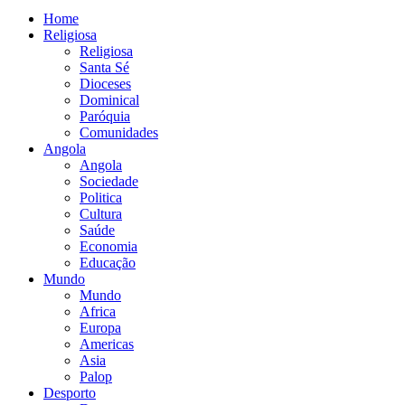
Home
Religiosa
Religiosa
Santa Sé
Dioceses
Dominical
Paróquia
Comunidades
Angola
Angola
Sociedade
Politica
Cultura
Saúde
Economia
Educação
Mundo
Mundo
Africa
Europa
Americas
Asia
Palop
Desporto