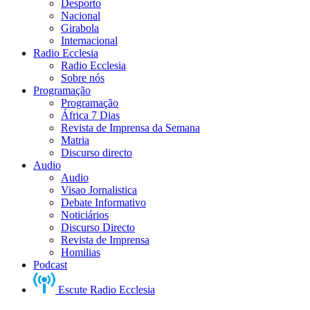
Desporto
Nacional
Girabola
Internacional
Radio Ecclesia
Radio Ecclesia
Sobre nós
Programação
Programação
África 7 Dias
Revista de Imprensa da Semana
Matria
Discurso directo
Audio
Audio
Visao Jornalistica
Debate Informativo
Noticiários
Discurso Directo
Revista de Imprensa
Homilias
Podcast
Escute Radio Ecclesia