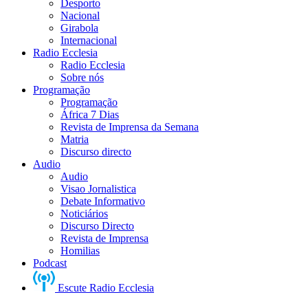
Desporto
Nacional
Girabola
Internacional
Radio Ecclesia
Radio Ecclesia
Sobre nós
Programação
Programação
África 7 Dias
Revista de Imprensa da Semana
Matria
Discurso directo
Audio
Audio
Visao Jornalistica
Debate Informativo
Noticiários
Discurso Directo
Revista de Imprensa
Homilias
Podcast
Escute Radio Ecclesia