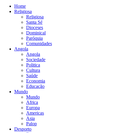
Home
Religiosa
Religiosa
Santa Sé
Dioceses
Dominical
Paróquia
Comunidades
Angola
Angola
Sociedade
Politica
Cultura
Saúde
Economia
Educação
Mundo
Mundo
Africa
Europa
Americas
Asia
Palop
Desporto