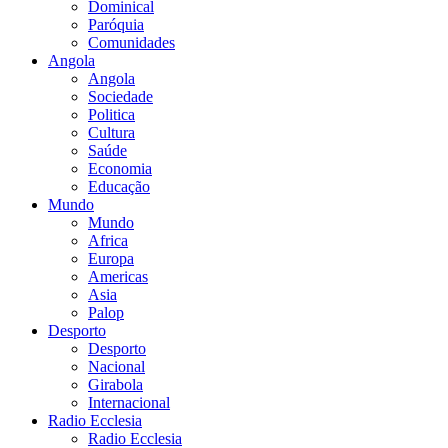
Dominical
Paróquia
Comunidades
Angola
Angola
Sociedade
Politica
Cultura
Saúde
Economia
Educação
Mundo
Mundo
Africa
Europa
Americas
Asia
Palop
Desporto
Desporto
Nacional
Girabola
Internacional
Radio Ecclesia
Radio Ecclesia