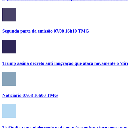
Segunda parte da emissão 07/08 16h10 TMG
Trump assina decreto anti-imigração que ataca novamente o 'direi
Noticiário 07/08 16h00 TMG
Tailândia : um adolescente mata os avós e outras cinco pessoas no