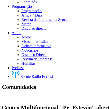
Sobre nós
Programação
Programação
África 7 Dias
Revista de Imprensa da Semana
Matria
Discurso directo
Audio
Audio
Visao Jornalistica
Debate Informativo
Noticiários
Discurso Directo
Revista de Imprensa
Homilias
Podcast
Escute Radio Ecclesia
Comunidades
Centro Multifuncional "Pe. Estevão" abert