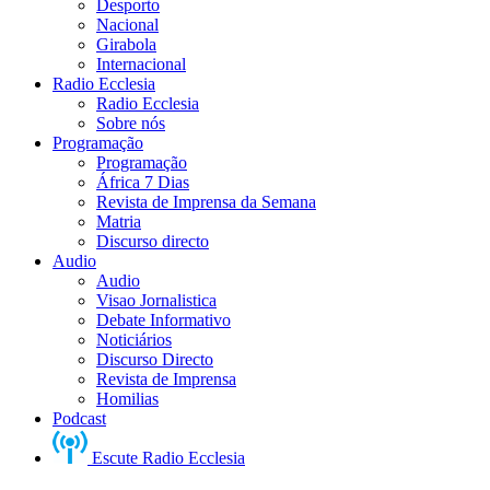
Desporto
Nacional
Girabola
Internacional
Radio Ecclesia
Radio Ecclesia
Sobre nós
Programação
Programação
África 7 Dias
Revista de Imprensa da Semana
Matria
Discurso directo
Audio
Audio
Visao Jornalistica
Debate Informativo
Noticiários
Discurso Directo
Revista de Imprensa
Homilias
Podcast
Escute Radio Ecclesia