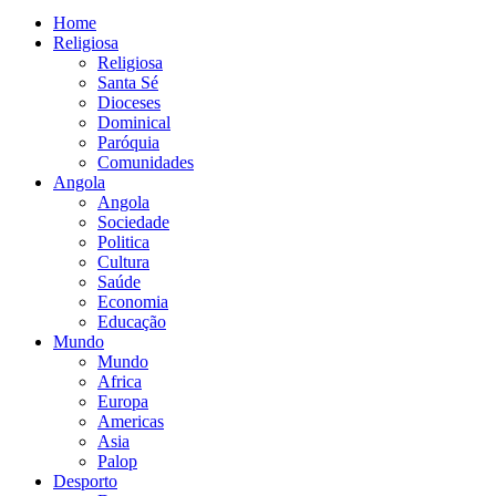
Home
Religiosa
Religiosa
Santa Sé
Dioceses
Dominical
Paróquia
Comunidades
Angola
Angola
Sociedade
Politica
Cultura
Saúde
Economia
Educação
Mundo
Mundo
Africa
Europa
Americas
Asia
Palop
Desporto