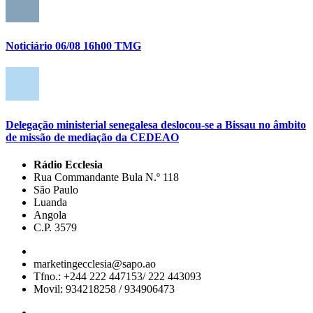
Noticiário 06/08 16h00 TMG
Delegação ministerial senegalesa deslocou-se a Bissau no âmbito
de missão de mediação da CEDEAO
Rádio Ecclesia
Rua Commandante Bula N.º 118
São Paulo
Luanda
Angola
C.P. 3579
marketingecclesia@sapo.ao
Tfno.: +244 222 447153/ 222 443093
Movil: 934218258 / 934906473