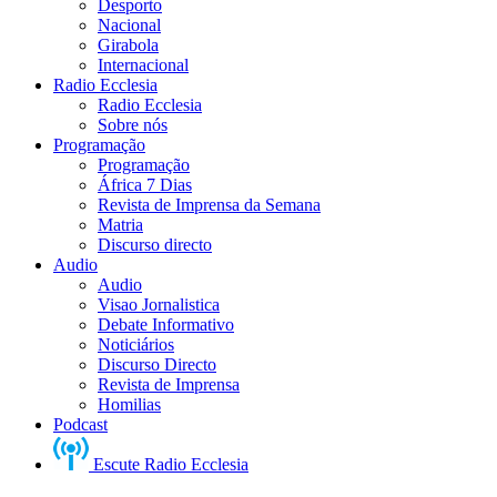
Desporto
Nacional
Girabola
Internacional
Radio Ecclesia
Radio Ecclesia
Sobre nós
Programação
Programação
África 7 Dias
Revista de Imprensa da Semana
Matria
Discurso directo
Audio
Audio
Visao Jornalistica
Debate Informativo
Noticiários
Discurso Directo
Revista de Imprensa
Homilias
Podcast
Escute Radio Ecclesia