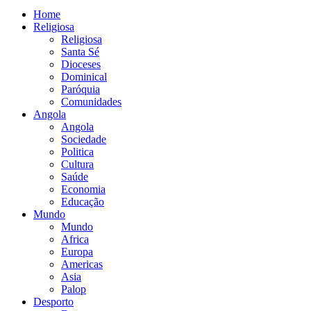
Home
Religiosa
Religiosa
Santa Sé
Dioceses
Dominical
Paróquia
Comunidades
Angola
Angola
Sociedade
Politica
Cultura
Saúde
Economia
Educação
Mundo
Mundo
Africa
Europa
Americas
Asia
Palop
Desporto