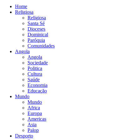
Home
Religiosa
Religiosa
Santa Sé
Dioceses
Dominical
Paróquia
Comunidades
Angola
Angola
Sociedade
Politica
Cultura
Saúde
Economia
Educação
Mundo
Mundo
Africa
Europa
Americas
Asia
Palop
Desporto