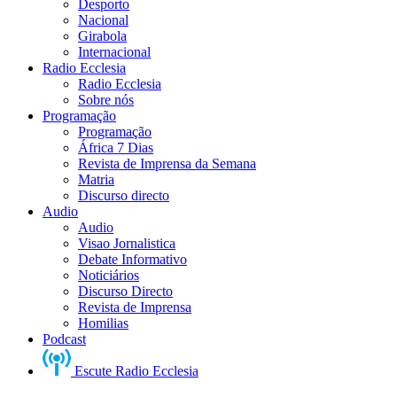
Desporto
Nacional
Girabola
Internacional
Radio Ecclesia
Radio Ecclesia
Sobre nós
Programação
Programação
África 7 Dias
Revista de Imprensa da Semana
Matria
Discurso directo
Audio
Audio
Visao Jornalistica
Debate Informativo
Noticiários
Discurso Directo
Revista de Imprensa
Homilias
Podcast
Escute Radio Ecclesia