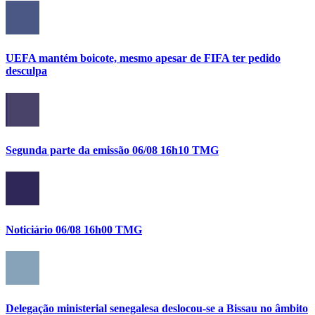
UEFA mantém boicote, mesmo apesar de FIFA ter pedido
desculpa
Segunda parte da emissão 06/08 16h10 TMG
Noticiário 06/08 16h00 TMG
Delegação ministerial senegalesa deslocou-se a Bissau no âmbito