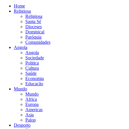
Home
Religiosa
Religiosa
Santa Sé
Dioceses
Dominical
Paróquia
Comunidades
Angola
Angola
Sociedade
Politica
Cultura
Saúde
Economia
Educação
Mundo
Mundo
Africa
Europa
Americas
Asia
Palop
Desporto