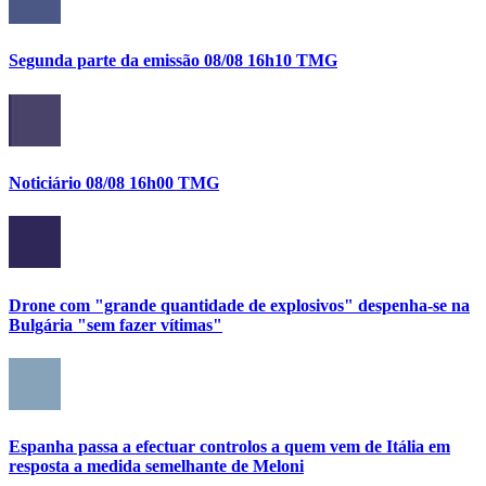
Segunda parte da emissão 08/08 16h10 TMG
Noticiário 08/08 16h00 TMG
Drone com "grande quantidade de explosivos" despenha-se na
Bulgária "sem fazer vítimas"
Espanha passa a efectuar controlos a quem vem de Itália em
resposta a medida semelhante de Meloni