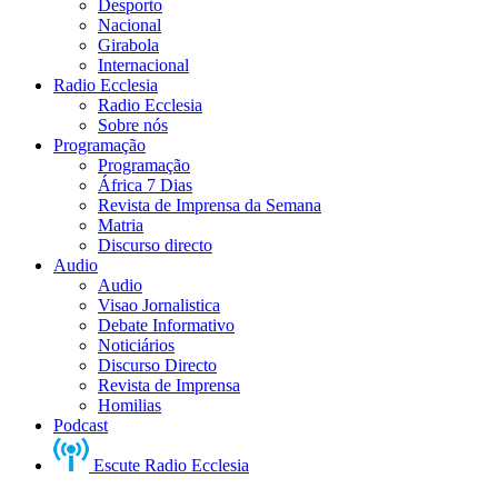
Desporto
Nacional
Girabola
Internacional
Radio Ecclesia
Radio Ecclesia
Sobre nós
Programação
Programação
África 7 Dias
Revista de Imprensa da Semana
Matria
Discurso directo
Audio
Audio
Visao Jornalistica
Debate Informativo
Noticiários
Discurso Directo
Revista de Imprensa
Homilias
Podcast
Escute Radio Ecclesia