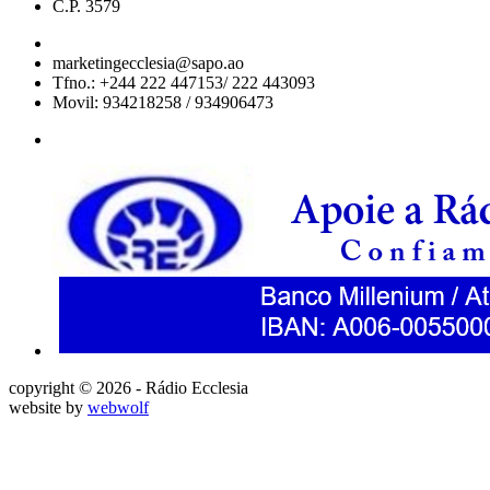
C.P. 3579
marketingecclesia@sapo.ao
Tfno.: +244 222 447153/ 222 443093
Movil: 934218258 / 934906473
copyright © 2026 - Rádio Ecclesia
website by
webwolf