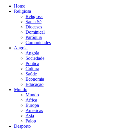
Home
Religiosa
Religiosa
Santa Sé
Dioceses
Dominical
Paróquia
Comunidades
Angola
Angola
Sociedade
Politica
Cultura
Saúde
Economia
Educação
Mundo
Mundo
Africa
Europa
Americas
Asia
Palop
Desporto