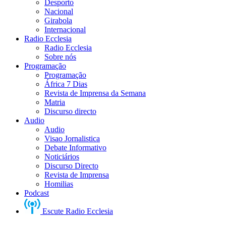
Desporto
Nacional
Girabola
Internacional
Radio Ecclesia
Radio Ecclesia
Sobre nós
Programação
Programação
África 7 Dias
Revista de Imprensa da Semana
Matria
Discurso directo
Audio
Audio
Visao Jornalistica
Debate Informativo
Noticiários
Discurso Directo
Revista de Imprensa
Homilias
Podcast
Escute Radio Ecclesia