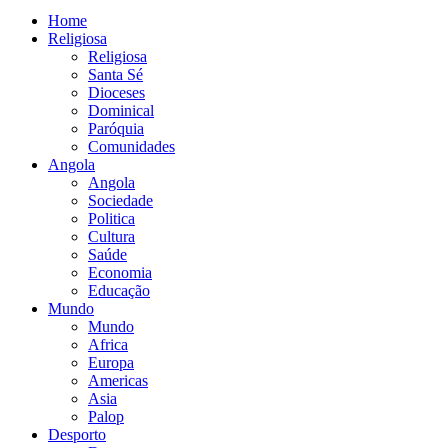
Home
Religiosa
Religiosa
Santa Sé
Dioceses
Dominical
Paróquia
Comunidades
Angola
Angola
Sociedade
Politica
Cultura
Saúde
Economia
Educação
Mundo
Mundo
Africa
Europa
Americas
Asia
Palop
Desporto