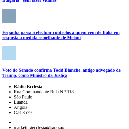
Bulgária "sem fazer vítimas"
Espanha passa a efectuar controlos a quem vem de Itália em
resposta a medida semelhante de Meloni
Voto do Senado confirma Todd Blanche, antigo advogado de
Trump, como Ministro da Justiça
Rádio Ecclesia
Rua Commandante Bula N.º 118
São Paulo
Luanda
Angola
C.P. 3579
marketingecclesia@sapo.ao