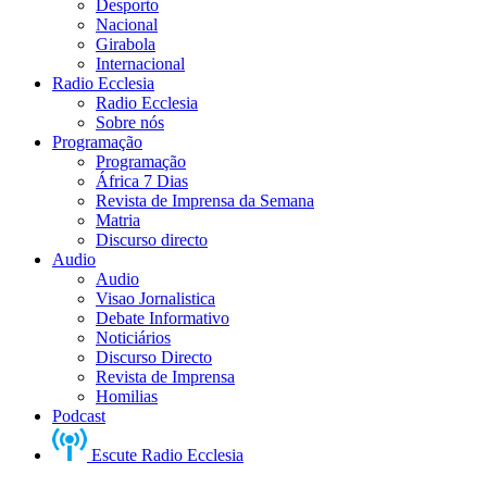
Desporto
Nacional
Girabola
Internacional
Radio Ecclesia
Radio Ecclesia
Sobre nós
Programação
Programação
África 7 Dias
Revista de Imprensa da Semana
Matria
Discurso directo
Audio
Audio
Visao Jornalistica
Debate Informativo
Noticiários
Discurso Directo
Revista de Imprensa
Homilias
Podcast
Escute Radio Ecclesia