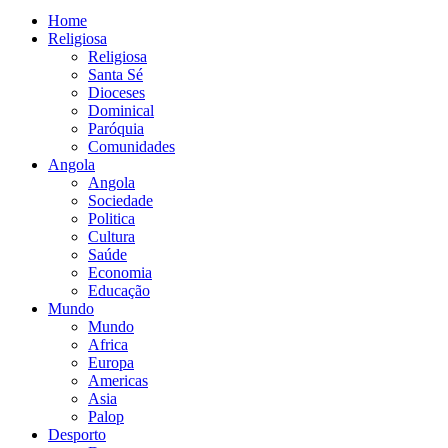
Home
Religiosa
Religiosa
Santa Sé
Dioceses
Dominical
Paróquia
Comunidades
Angola
Angola
Sociedade
Politica
Cultura
Saúde
Economia
Educação
Mundo
Mundo
Africa
Europa
Americas
Asia
Palop
Desporto