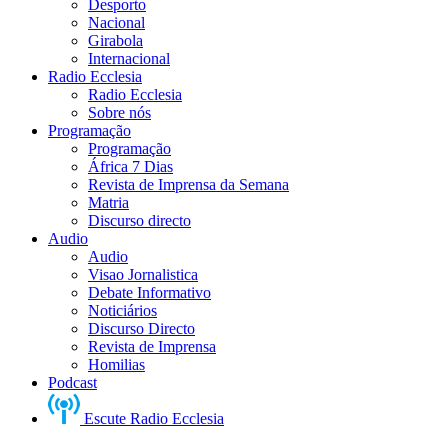
Desporto
Nacional
Girabola
Internacional
Radio Ecclesia
Radio Ecclesia
Sobre nós
Programação
Programação
África 7 Dias
Revista de Imprensa da Semana
Matria
Discurso directo
Audio
Audio
Visao Jornalistica
Debate Informativo
Noticiários
Discurso Directo
Revista de Imprensa
Homilias
Podcast
Escute Radio Ecclesia