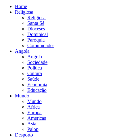
Home
Religiosa
Religiosa
Santa Sé
Dioceses
Dominical
Paróquia
Comunidades
Angola
Angola
Sociedade
Politica
Cultura
Saúde
Economia
Educação
Mundo
Mundo
Africa
Europa
Americas
Asia
Palop
Desporto