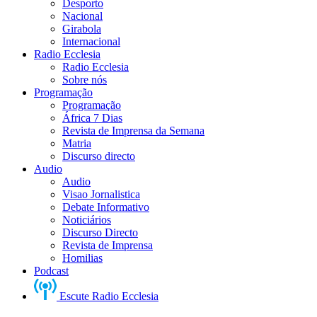
Desporto
Nacional
Girabola
Internacional
Radio Ecclesia
Radio Ecclesia
Sobre nós
Programação
Programação
África 7 Dias
Revista de Imprensa da Semana
Matria
Discurso directo
Audio
Audio
Visao Jornalistica
Debate Informativo
Noticiários
Discurso Directo
Revista de Imprensa
Homilias
Podcast
Escute Radio Ecclesia