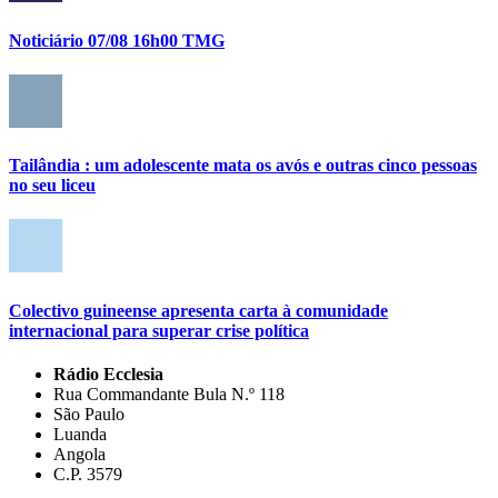
Noticiário 07/08 16h00 TMG
Tailândia : um adolescente mata os avós e outras cinco pessoas
no seu liceu
Colectivo guineense apresenta carta à comunidade
internacional para superar crise política
Rádio Ecclesia
Rua Commandante Bula N.º 118
São Paulo
Luanda
Angola
C.P. 3579