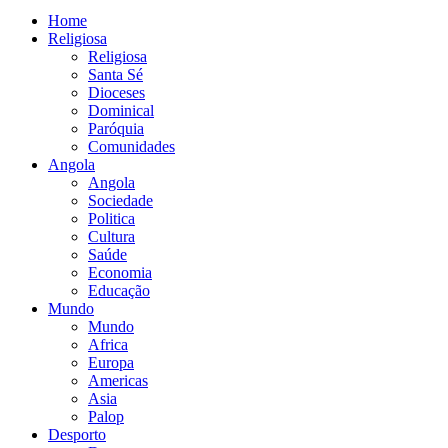
Home
Religiosa
Religiosa
Santa Sé
Dioceses
Dominical
Paróquia
Comunidades
Angola
Angola
Sociedade
Politica
Cultura
Saúde
Economia
Educação
Mundo
Mundo
Africa
Europa
Americas
Asia
Palop
Desporto