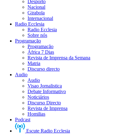
Desporto
Nacional
Girabola
Internacional
Radio Ecclesia
Radio Ecclesia
Sobre nós
Programação
Programação
África 7 Dias
Revista de Imprensa da Semana
Matria
Discurso directo
Audio
Audio
Visao Jornalistica
Debate Informativo
Noticiários
Discurso Directo
Revista de Imprensa
Homilias
Podcast
Escute Radio Ecclesia