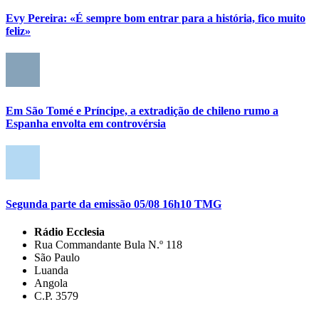
Evy Pereira: «É sempre bom entrar para a história, fico muito
feliz»
Em São Tomé e Príncipe, a extradição de chileno rumo a
Espanha envolta em controvérsia
Segunda parte da emissão 05/08 16h10 TMG
Rádio Ecclesia
Rua Commandante Bula N.º 118
São Paulo
Luanda
Angola
C.P. 3579