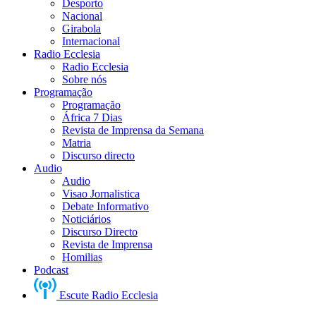
Desporto
Nacional
Girabola
Internacional
Radio Ecclesia
Radio Ecclesia
Sobre nós
Programação
Programação
África 7 Dias
Revista de Imprensa da Semana
Matria
Discurso directo
Audio
Audio
Visao Jornalistica
Debate Informativo
Noticiários
Discurso Directo
Revista de Imprensa
Homilias
Podcast
Escute Radio Ecclesia