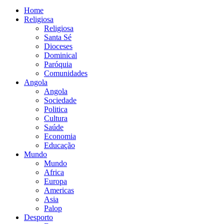
Home
Religiosa
Religiosa
Santa Sé
Dioceses
Dominical
Paróquia
Comunidades
Angola
Angola
Sociedade
Politica
Cultura
Saúde
Economia
Educação
Mundo
Mundo
Africa
Europa
Americas
Asia
Palop
Desporto