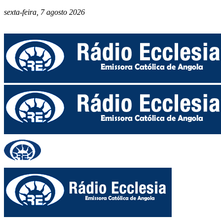
o
sexta-feira, 7 agosto 2026
zambi
o
ra
a
a
ados
onos
nação
istrada