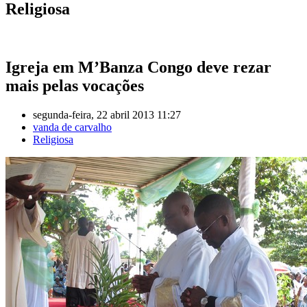
Religiosa
de
o
a,
Igreja em M’Banza Congo deve rezar
mais pelas vocações
nação
segunda-feira, 22 abril 2013 11:27
nal
vanda de carvalho
Religiosa
gos.