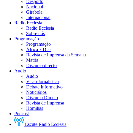
Desporto
Nacional
dos
Girabola
Internacional
Radio Ecclesia
ração
Radio Ecclesia
ística
Sobre nós
Programação
Programação
África 7 Dias
Revista de Imprensa da Semana
ngo
Matria
Discurso directo
Audio
o
Audio
l,
Visao Jornalistica
Debate Informativo
ngo
Noticiários
Discurso Directo
Revista de Imprensa
Homilias
r,
Podcast
Escute Radio Ecclesia