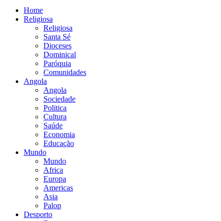
Home
Religiosa
Religiosa
Santa Sé
Dioceses
Dominical
Paróquia
Comunidades
Angola
Angola
Sociedade
Politica
Cultura
Saúde
Economia
Educação
Mundo
Mundo
Africa
Europa
Americas
Asia
Palop
Desporto