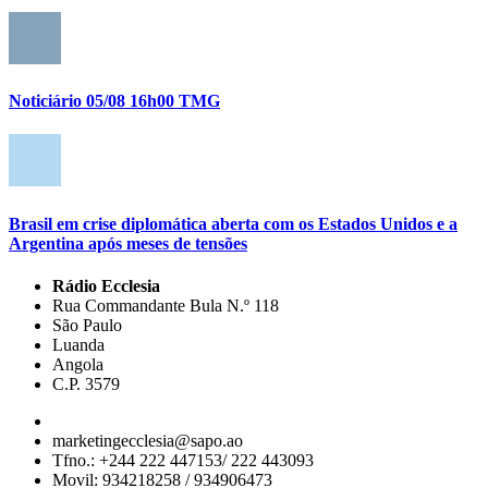
Noticiário 05/08 16h00 TMG
Brasil em crise diplomática aberta com os Estados Unidos e a
Argentina após meses de tensões
Rádio Ecclesia
Rua Commandante Bula N.º 118
São Paulo
Luanda
Angola
C.P. 3579
marketingecclesia@sapo.ao
Tfno.: +244 222 447153/ 222 443093
Movil: 934218258 / 934906473