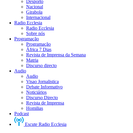
Desporto
Nacional
Girabola
Internacional
Radio Ecclesia
Radio Ecclesia
Sobre nós
Programação
Programação
África 7 Dias
Revista de Imprensa da Semana
Matria
Discurso directo
Audio
Audio
Visao Jornalistica
Debate Informativo
Noticiários
Discurso Directo
Revista de Imprensa
Homilias
Podcast
Escute Radio Ecclesia