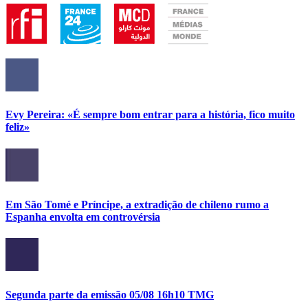
Evy Pereira: «É sempre bom entrar para a história, fico muito
feliz»
Em São Tomé e Príncipe, a extradição de chileno rumo a
Espanha envolta em controvérsia
Segunda parte da emissão 05/08 16h10 TMG