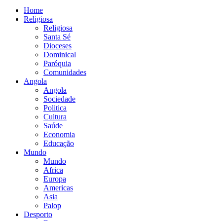
Home
Religiosa
Religiosa
Santa Sé
Dioceses
Dominical
Paróquia
Comunidades
Angola
Angola
Sociedade
Politica
Cultura
Saúde
Economia
Educação
Mundo
Mundo
Africa
Europa
Americas
Asia
Palop
Desporto