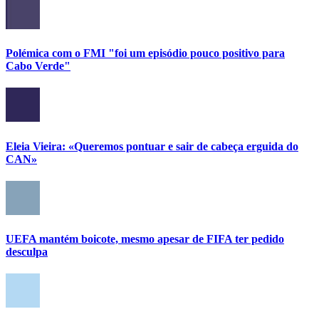
Polémica com o FMI "foi um episódio pouco positivo para
Cabo Verde"
Eleia Vieira: «Queremos pontuar e sair de cabeça erguida do
CAN»
UEFA mantém boicote, mesmo apesar de FIFA ter pedido
desculpa