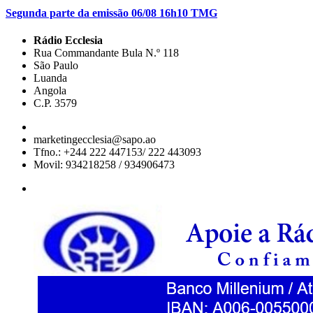
Segunda parte da emissão 06/08 16h10 TMG
Rádio Ecclesia
Rua Commandante Bula N.º 118
São Paulo
Luanda
Angola
C.P. 3579
marketingecclesia@sapo.ao
Tfno.: +244 222 447153/ 222 443093
Movil: 934218258 / 934906473