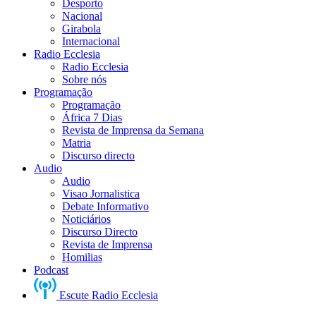
Desporto
Nacional
Girabola
Internacional
Radio Ecclesia
Radio Ecclesia
Sobre nós
Programação
Programação
África 7 Dias
Revista de Imprensa da Semana
Matria
Discurso directo
Audio
Audio
Visao Jornalistica
Debate Informativo
Noticiários
Discurso Directo
Revista de Imprensa
Homilias
Podcast
Escute Radio Ecclesia