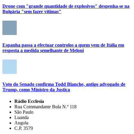
Drone com "grande quantidade de explosivos" despenha-se na
Bulgária "sem fazer vítimas"
Espanha passa a efectuar controlos a quem vem de Itália em
resposta a medida semelhante de Meloni
Voto do Senado confirma Todd Blanche, antigo advogado de
Trump, como Ministro da Justiça
Rádio Ecclesia
Rua Commandante Bula N.º 118
São Paulo
Luanda
Angola
C.P. 3579