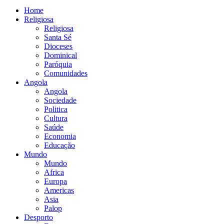
Home
Religiosa
Religiosa
Santa Sé
Dioceses
Dominical
Paróquia
Comunidades
Angola
Angola
Sociedade
Politica
Cultura
Saúde
Economia
Educação
Mundo
Mundo
Africa
Europa
Americas
Asia
Palop
Desporto