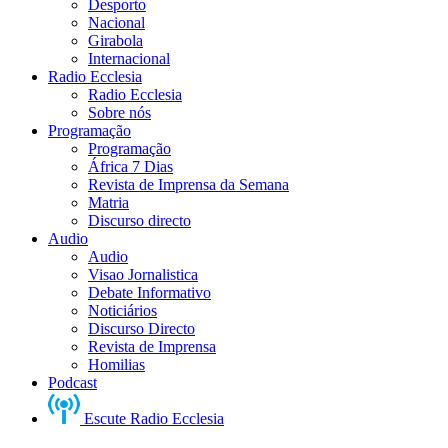
Desporto
Nacional
Girabola
Internacional
Radio Ecclesia
Radio Ecclesia
Sobre nós
Programação
Programação
África 7 Dias
Revista de Imprensa da Semana
Matria
Discurso directo
Audio
Audio
Visao Jornalistica
Debate Informativo
Noticiários
Discurso Directo
Revista de Imprensa
Homilias
Podcast
Escute Radio Ecclesia