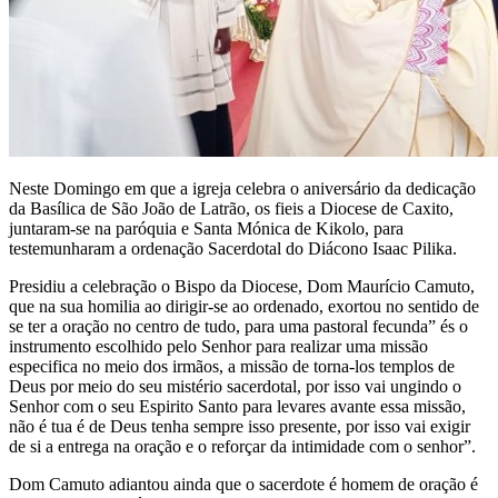
Neste Domingo em que a igreja celebra o aniversário da dedicação
da Basílica de São João de Latrão, os fieis a Diocese de Caxito,
juntaram-se na paróquia e Santa Mónica de Kikolo, para
testemunharam a ordenação Sacerdotal do Diácono Isaac Pilika.
Presidiu a celebração o Bispo da Diocese, Dom Maurício Camuto,
que na sua homilia ao dirigir-se ao ordenado, exortou no sentido de
se ter a oração no centro de tudo, para uma pastoral fecunda” és o
instrumento escolhido pelo Senhor para realizar uma missão
especifica no meio dos irmãos, a missão de torna-los templos de
Deus por meio do seu mistério sacerdotal, por isso vai ungindo o
Senhor com o seu Espirito Santo para levares avante essa missão,
não é tua é de Deus tenha sempre isso presente, por isso vai exigir
de si a entrega na oração e o reforçar da intimidade com o senhor”.
Dom Camuto adiantou ainda que o sacerdote é homem de oração é