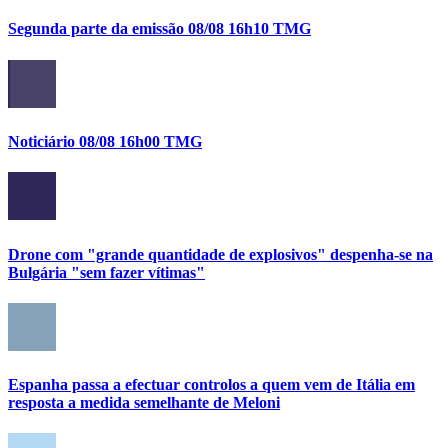
Segunda parte da emissão 08/08 16h10 TMG
Noticiário 08/08 16h00 TMG
Drone com "grande quantidade de explosivos" despenha-se na
Bulgária "sem fazer vítimas"
Espanha passa a efectuar controlos a quem vem de Itália em
resposta a medida semelhante de Meloni