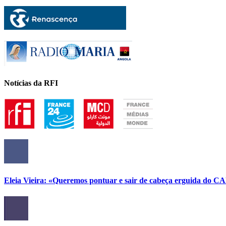
Notícias da RFI
Eleia Vieira: «Queremos pontuar e sair de cabeça erguida do C