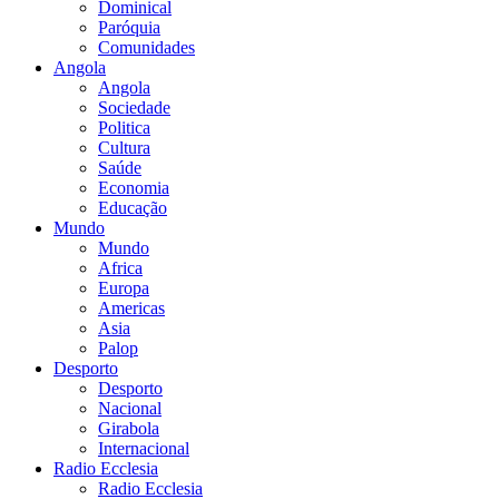
Dominical
Paróquia
Comunidades
Angola
Angola
Sociedade
Politica
Cultura
Saúde
Economia
Educação
Mundo
Mundo
Africa
Europa
Americas
Asia
Palop
Desporto
Desporto
Nacional
Girabola
Internacional
Radio Ecclesia
Radio Ecclesia