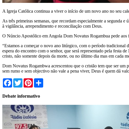
A Igreja Católica continua a viver o início de um novo ano no seu 
As três primeiras semanas, que recordam especialmente a segunda e úl
à vigilância, arrependimento e reconciliação com Deus.
O Núncio Apostólico em Angola Dom Novatus Rogambua pede aos fiéis
“Estamos a começar o novo ano litúrgico, com o período tradicional d
espera do encontro com o senhor, que será representado pela festa d
cristo, não somente depois da morte, ou no último dia mas em cada m
Dom Novatus Rogambwa acrescentou que o cristão tem que ser um perma
sem rumo e sem objectivo não vale a pena viver, Deus é quem dá valor
Facebook
Twitter
Pinterest
Share
Debate informativo