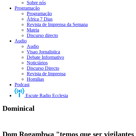
Sobre nós
Programação
Programação
África 7 Dias
Revista de Imprensa da Semana
Matria
Discurso directo
Audio
Audio
Visao Jornalistica
Debate Informativo
Noticiários
Discurso Directo
Revista de Imprensa
Homilias
Podcast
Escute Radio Ecclesia
Dominical
Dom Rogambwa "temos que ser vigilantes 