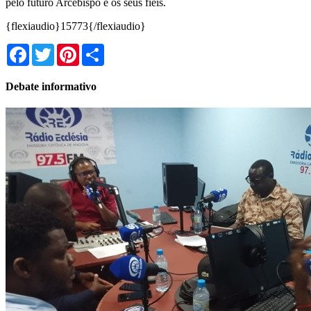
pelo futuro Arcebispo e os seus fiéis.
{flexiaudio}15773{/flexiaudio}
Facebook
Twitter
Pinterest
Share
Debate informativo