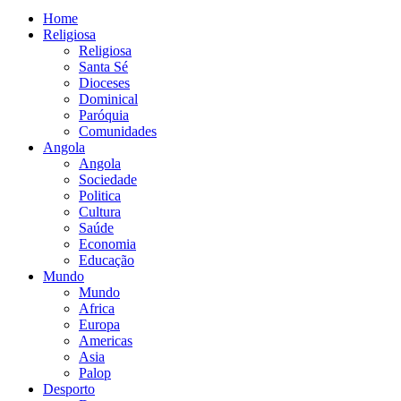
Home
Religiosa
Religiosa
Santa Sé
Dioceses
Dominical
Paróquia
Comunidades
Angola
Angola
Sociedade
Politica
Cultura
Saúde
Economia
Educação
Mundo
Mundo
Africa
Europa
Americas
Asia
Palop
Desporto