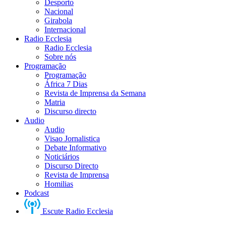
Desporto
Nacional
Girabola
Internacional
Radio Ecclesia
Radio Ecclesia
Sobre nós
Programação
Programação
África 7 Dias
Revista de Imprensa da Semana
Matria
Discurso directo
Audio
Audio
Visao Jornalistica
Debate Informativo
Noticiários
Discurso Directo
Revista de Imprensa
Homilias
Podcast
Escute Radio Ecclesia