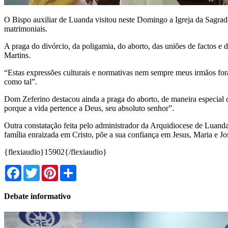
O Bispo auxiliar de Luanda visitou neste Domingo a Igreja da Sagra
matrimoniais.
A praga do divórcio, da poligamia, do aborto, das uniões de factos e
Martins.
“Estas expressões culturais e normativas nem sempre meus irmãos foram
como tal”.
Dom Zeferino destacou ainda a praga do aborto, de maneira especial ch
porque a vida pertence a Deus, seu absoluto senhor”.
Outra constatação feita pelo administrador da Arquidiocese de Luanda,
família enraizada em Cristo, põe a sua confiança em Jesus, Maria e J
{flexiaudio}15902{/flexiaudio}
Facebook
Twitter
Pinterest
Share
Debate informativo