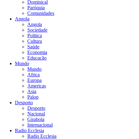
Dominical
Paróquia
Comunidades
Angola
Angola
Sociedade
Politica
Cultura
Saúde
Economia
Educação
Mundo
Mundo
Africa
Europa
Americas
Asia
Palop
Desporto
Desporto
Nacional
Girabola
Internacional
Radio Ecclesia
Radio Ecclesia