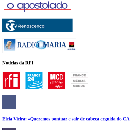
Notícias da RFI
Eleia Vieira: «Queremos pontuar e sair de cabeça erguida do C