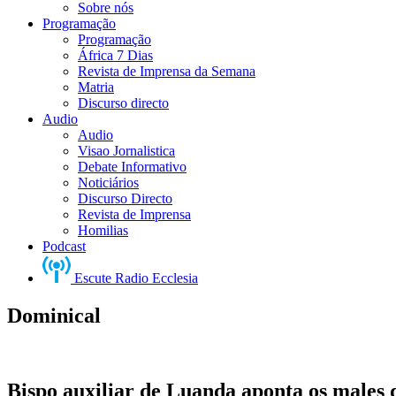
Sobre nós
Programação
Programação
África 7 Dias
Revista de Imprensa da Semana
Matria
Discurso directo
Audio
Audio
Visao Jornalistica
Debate Informativo
Noticiários
Discurso Directo
Revista de Imprensa
Homilias
Podcast
Escute Radio Ecclesia
Dominical
Bispo auxiliar de Luanda aponta os males