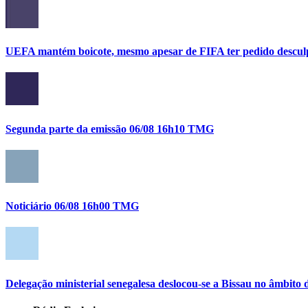
UEFA mantém boicote, mesmo apesar de FIFA ter pedido descul
Segunda parte da emissão 06/08 16h10 TMG
Noticiário 06/08 16h00 TMG
Delegação ministerial senegalesa deslocou-se a Bissau no âmbi