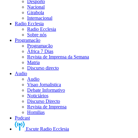
Desporto
Nacional
Girabola
Internacional
Radio Ecclesia
Radio Ecclesia
Sobre nós
Programação
Programação
África 7 Dias
Revista de Imprensa da Semana
Matria
Discurso directo
Audio
Audio
Visao Jornalistica
Debate Informativo
Noticiários
Discurso Directo
Revista de Imprensa
Homilias
Podcast
Escute Radio Ecclesia