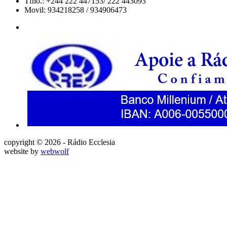
Tfno.: +244 222 447153/ 222 443093
Movil: 934218258 / 934906473
copyright © 2026 - Rádio Ecclesia
website by
webwolf