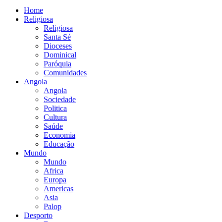
Home
Religiosa
Religiosa
Santa Sé
Dioceses
Dominical
Paróquia
Comunidades
Angola
Angola
Sociedade
Politica
Cultura
Saúde
Economia
Educação
Mundo
Mundo
Africa
Europa
Americas
Asia
Palop
Desporto