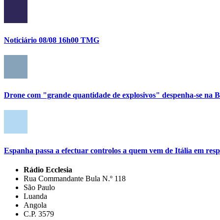
Noticiário 08/08 16h00 TMG
Drone com "grande quantidade de explosivos" despenha-se na Bu
Espanha passa a efectuar controlos a quem vem de Itália em res
Rádio Ecclesia
Rua Commandante Bula N.º 118
São Paulo
Luanda
Angola
C.P. 3579