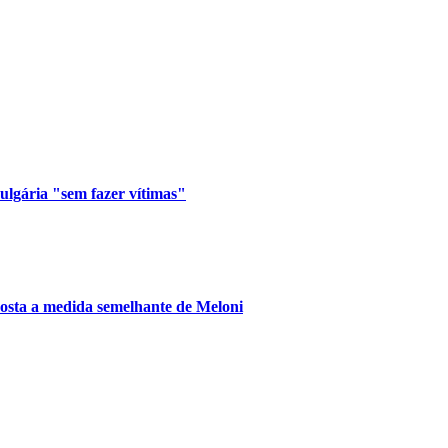
lgária "sem fazer vítimas"
posta a medida semelhante de Meloni