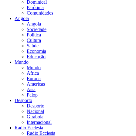
Dominical
Paróquia
Comunidades
Angola
Angola
Sociedade
Politica
Cultura
Saúde
Economia
Educação
Mundo
Mundo
Africa
Europa
Americas
Asia
Palop
Desporto
Desporto
Nacional
Girabola
Internacional
Radio Ecclesia
Radio Ecclesia