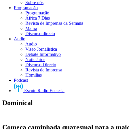
Sobre nós
Programação
Programação
África 7 Dias
Revista de Imprensa da Semana
Matria
Discurso directo
Audio
Audio
Visao Jornalistica
Debate Informativo
Noticiários
Discurso Directo
Revista de Imprensa
Homilias
Podcast
Escute Radio Ecclesia
Dominical
Começa caminhada quaresmal para a maior