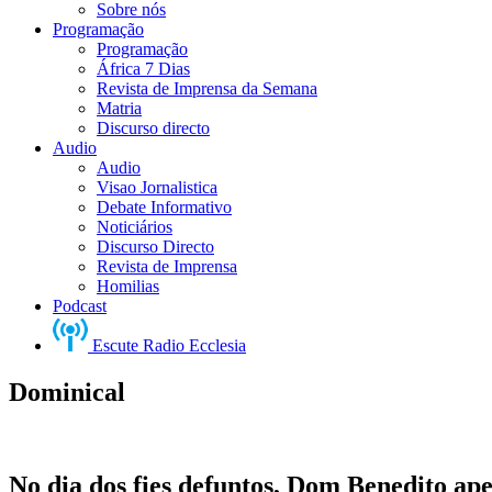
Sobre nós
Programação
Programação
África 7 Dias
Revista de Imprensa da Semana
Matria
Discurso directo
Audio
Audio
Visao Jornalistica
Debate Informativo
Noticiários
Discurso Directo
Revista de Imprensa
Homilias
Podcast
Escute Radio Ecclesia
Dominical
No dia dos fies defuntos, Dom Benedito ape