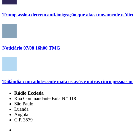
Trump assina decreto anti-imigração que ataca novamente o 'direi
Noticiário 07/08 16h00 TMG
Tailândia : um adolescente mata os avós e outras cinco pessoas no
Rádio Ecclesia
Rua Commandante Bula N.º 118
São Paulo
Luanda
Angola
C.P. 3579