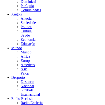
Dominical
Paróquia
Comunidades
Angola
Angola
Sociedade
Politica
Cultura
Saúde
Economia
Educação
Mundo
Mundo
Africa
Europa
Americas
Asia
Palop
Desporto
Desporto
Nacional
Girabola
Internacional
Radio Ecclesia
Radio Ecclesia