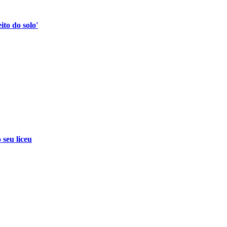
to do solo'
 seu liceu