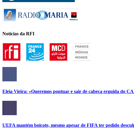
Notícias da RFI
Eleia Vieira: «Queremos pontuar e sair de cabeça erguida do C
UEFA mantém boicote, mesmo apesar de FIFA ter pedido descul