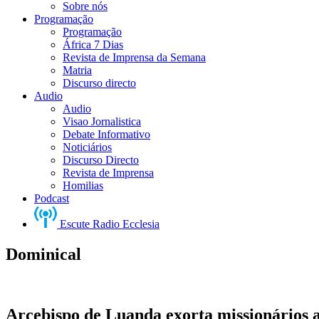
Sobre nós
Programação
Programação
África 7 Dias
Revista de Imprensa da Semana
Matria
Discurso directo
Audio
Audio
Visao Jornalistica
Debate Informativo
Noticiários
Discurso Directo
Revista de Imprensa
Homilias
Podcast
Escute Radio Ecclesia
Dominical
Arcebispo de Luanda exorta missionários a