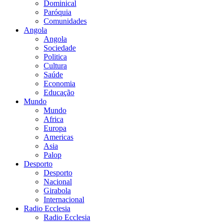
Dominical
Paróquia
Comunidades
Angola
Angola
Sociedade
Politica
Cultura
Saúde
Economia
Educação
Mundo
Mundo
Africa
Europa
Americas
Asia
Palop
Desporto
Desporto
Nacional
Girabola
Internacional
Radio Ecclesia
Radio Ecclesia