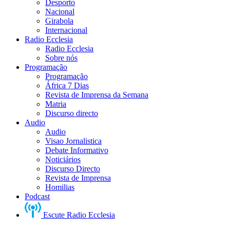
Desporto
Nacional
Girabola
Internacional
Radio Ecclesia
Radio Ecclesia
Sobre nós
Programação
Programação
África 7 Dias
Revista de Imprensa da Semana
Matria
Discurso directo
Audio
Audio
Visao Jornalistica
Debate Informativo
Noticiários
Discurso Directo
Revista de Imprensa
Homilias
Podcast
Escute Radio Ecclesia