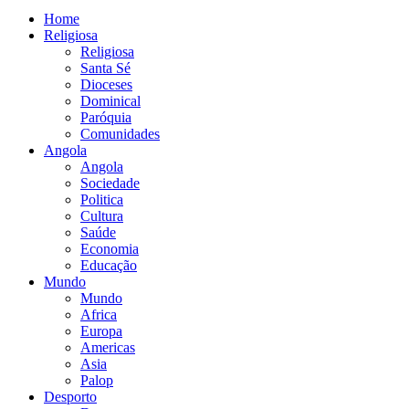
Home
Religiosa
Religiosa
Santa Sé
Dioceses
Dominical
Paróquia
Comunidades
Angola
Angola
Sociedade
Politica
Cultura
Saúde
Economia
Educação
Mundo
Mundo
Africa
Europa
Americas
Asia
Palop
Desporto