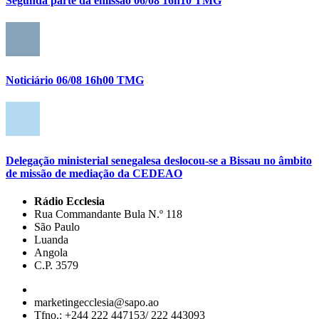
Segunda parte da emissão 06/08 16h10 TMG
Noticiário 06/08 16h00 TMG
Delegação ministerial senegalesa deslocou-se a Bissau no âmbito
de missão de mediação da CEDEAO
Rádio Ecclesia
Rua Commandante Bula N.º 118
São Paulo
Luanda
Angola
C.P. 3579
marketingecclesia@sapo.ao
Tfno.: +244 222 447153/ 222 443093