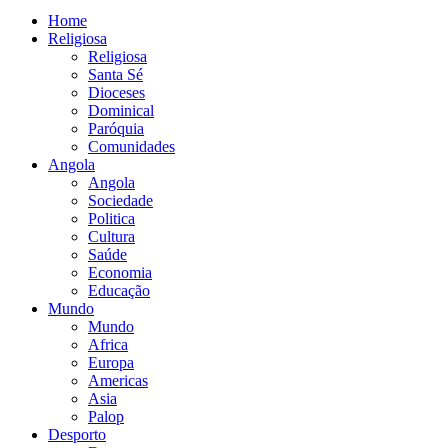
Home
Religiosa
Religiosa
Santa Sé
Dioceses
Dominical
Paróquia
Comunidades
Angola
Angola
Sociedade
Politica
Cultura
Saúde
Economia
Educação
Mundo
Mundo
Africa
Europa
Americas
Asia
Palop
Desporto