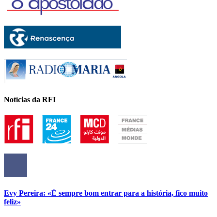
Notícias da RFI
Evy Pereira: «É sempre bom entrar para a história, fico muito
feliz»