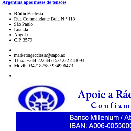
Argentina após meses de tensões
Rádio Ecclesia
Rua Commandante Bula N.º 118
São Paulo
Luanda
Angola
C.P. 3579
marketingecclesia@sapo.ao
Tfno.: +244 222 447153/ 222 443093
Movil: 934218258 / 934906473