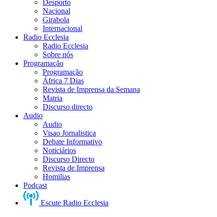
Desporto
Nacional
Girabola
Internacional
Radio Ecclesia
Radio Ecclesia
Sobre nós
Programação
Programação
África 7 Dias
Revista de Imprensa da Semana
Matria
Discurso directo
Audio
Audio
Visao Jornalistica
Debate Informativo
Noticiários
Discurso Directo
Revista de Imprensa
Homilias
Podcast
Escute Radio Ecclesia