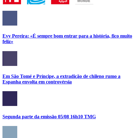
Evy Pereira: «É sempre bom entrar para a história, fico muito
feliz»
Em São Tomé e Príncipe, a extradição de chileno rumo a
Espanha envolta em controvérsia
Segunda parte da emissão 05/08 16h10 TMG