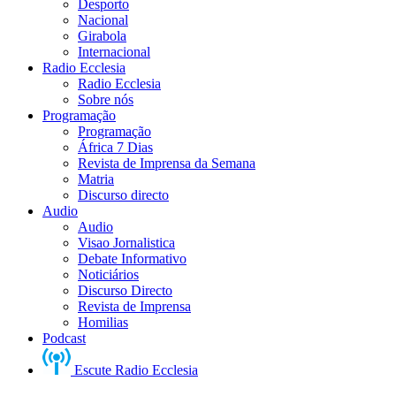
Desporto
Nacional
Girabola
Internacional
Radio Ecclesia
Radio Ecclesia
Sobre nós
Programação
Programação
África 7 Dias
Revista de Imprensa da Semana
Matria
Discurso directo
Audio
Audio
Visao Jornalistica
Debate Informativo
Noticiários
Discurso Directo
Revista de Imprensa
Homilias
Podcast
Escute Radio Ecclesia