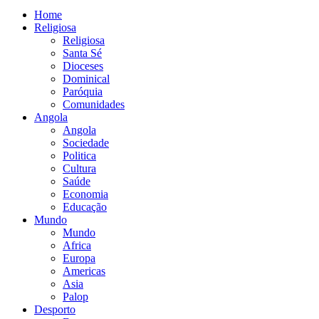
Home
Religiosa
Religiosa
Santa Sé
Dioceses
Dominical
Paróquia
Comunidades
Angola
Angola
Sociedade
Politica
Cultura
Saúde
Economia
Educação
Mundo
Mundo
Africa
Europa
Americas
Asia
Palop
Desporto