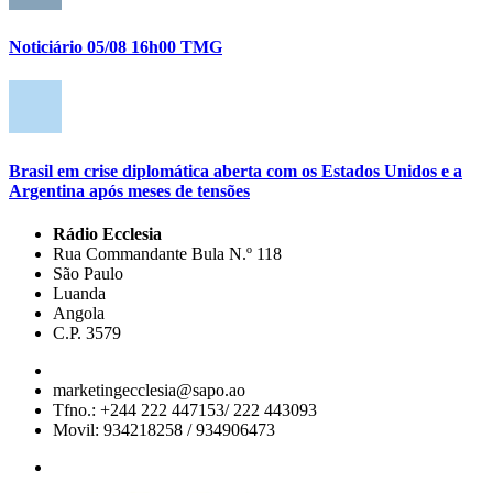
Noticiário 05/08 16h00 TMG
Brasil em crise diplomática aberta com os Estados Unidos e a
Argentina após meses de tensões
Rádio Ecclesia
Rua Commandante Bula N.º 118
São Paulo
Luanda
Angola
C.P. 3579
marketingecclesia@sapo.ao
Tfno.: +244 222 447153/ 222 443093
Movil: 934218258 / 934906473