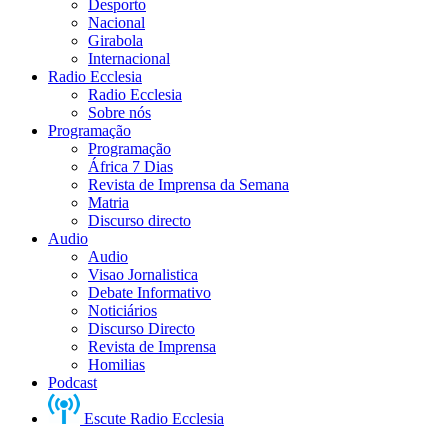
Desporto
Nacional
Girabola
Internacional
Radio Ecclesia
Radio Ecclesia
Sobre nós
Programação
Programação
África 7 Dias
Revista de Imprensa da Semana
Matria
Discurso directo
Audio
Audio
Visao Jornalistica
Debate Informativo
Noticiários
Discurso Directo
Revista de Imprensa
Homilias
Podcast
Escute Radio Ecclesia