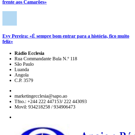
frente aos Camarões»
Evy Pereira: «É sempre bom entrar para a história, fico muito
feliz»
Rádio Ecclesia
Rua Commandante Bula N.º 118
São Paulo
Luanda
Angola
C.P. 3579
marketingecclesia@sapo.ao
Tfno.: +244 222 447153/ 222 443093
Movil: 934218258 / 934906473