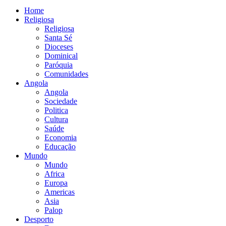
Home
Religiosa
Religiosa
Santa Sé
Dioceses
Dominical
Paróquia
Comunidades
Angola
Angola
Sociedade
Politica
Cultura
Saúde
Economia
Educação
Mundo
Mundo
Africa
Europa
Americas
Asia
Palop
Desporto