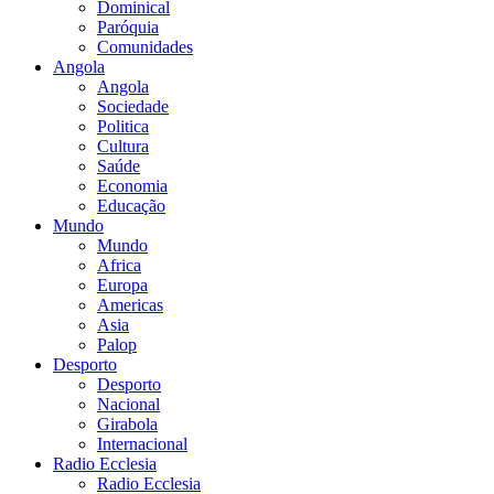
Dominical
Paróquia
Comunidades
Angola
Angola
Sociedade
Politica
Cultura
Saúde
Economia
Educação
Mundo
Mundo
Africa
Europa
Americas
Asia
Palop
Desporto
Desporto
Nacional
Girabola
Internacional
Radio Ecclesia
Radio Ecclesia