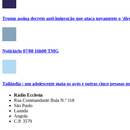
Trump assina decreto anti-imigração que ataca novamente o 'direi
Noticiário 07/08 16h00 TMG
Tailândia : um adolescente mata os avós e outras cinco pessoas no
Rádio Ecclesia
Rua Commandante Bula N.º 118
São Paulo
Luanda
Angola
C.P. 3579