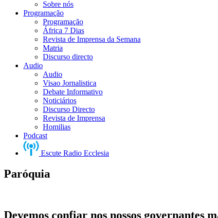
Sobre nós
Programação
Programação
África 7 Dias
Revista de Imprensa da Semana
Matria
Discurso directo
Audio
Audio
Visao Jornalistica
Debate Informativo
Noticiários
Discurso Directo
Revista de Imprensa
Homilias
Podcast
Escute Radio Ecclesia
Paróquia
Devemos confiar nos nossos governantes m