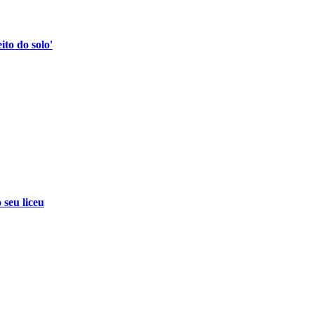
to do solo'
 seu liceu