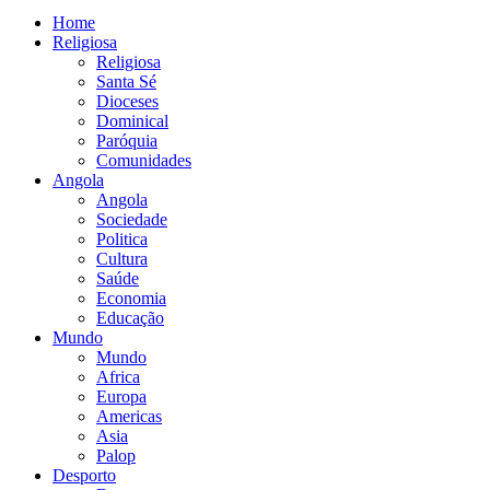
Home
Religiosa
Religiosa
Santa Sé
Dioceses
Dominical
Paróquia
Comunidades
Angola
Angola
Sociedade
Politica
Cultura
Saúde
Economia
Educação
Mundo
Mundo
Africa
Europa
Americas
Asia
Palop
Desporto