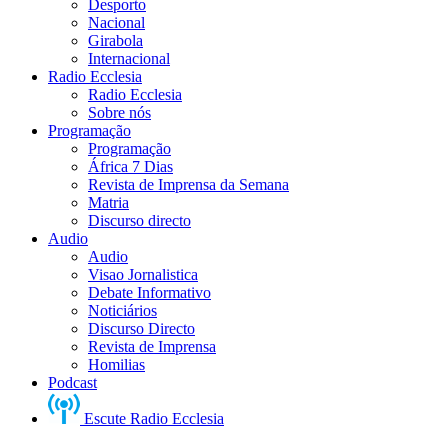
Desporto
Nacional
Girabola
Internacional
Radio Ecclesia
Radio Ecclesia
Sobre nós
Programação
Programação
África 7 Dias
Revista de Imprensa da Semana
Matria
Discurso directo
Audio
Audio
Visao Jornalistica
Debate Informativo
Noticiários
Discurso Directo
Revista de Imprensa
Homilias
Podcast
Escute Radio Ecclesia