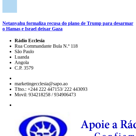
Netanyahu formaliza recusa do plano de Trump para desarmar
o Hamas e Israel deixar Gaza
Rádio Ecclesia
Rua Commandante Bula N.º 118
São Paulo
Luanda
Angola
C.P. 3579
marketingecclesia@sapo.ao
Tfno.: +244 222 447153/ 222 443093
Movil: 934218258 / 934906473