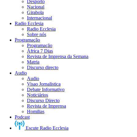
Desporto
Nacional
Girabola
Internacional
Radio Ecclesia
Radio Ecclesia
Sobre nós
Programação
Programação
África 7 Dias
Revista de Imprensa da Semana
Matria
Discurso directo
Audio
Audio
Visao Jornalistica
Debate Informativo
Noticiários
Discurso Directo
Revista de Imprensa
Homilias
Podcast
Escute Radio Ecclesia