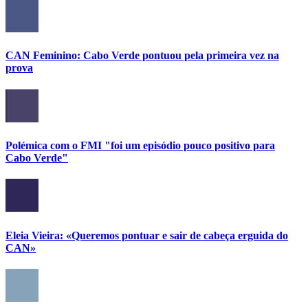
CAN Feminino: Cabo Verde pontuou pela primeira vez na
prova
Polémica com o FMI "foi um episódio pouco positivo para
Cabo Verde"
Eleia Vieira: «Queremos pontuar e sair de cabeça erguida do
CAN»