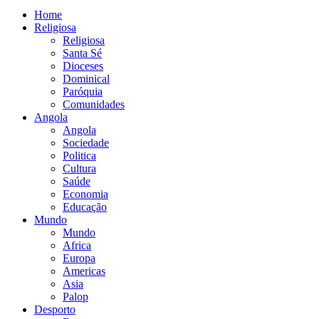
Home
Religiosa
Religiosa
Santa Sé
Dioceses
Dominical
Paróquia
Comunidades
Angola
Angola
Sociedade
Politica
Cultura
Saúde
Economia
Educação
Mundo
Mundo
Africa
Europa
Americas
Asia
Palop
Desporto