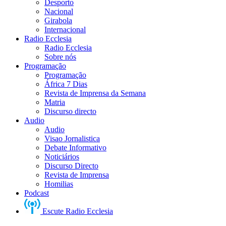
Desporto
Nacional
Girabola
Internacional
Radio Ecclesia
Radio Ecclesia
Sobre nós
Programação
Programação
África 7 Dias
Revista de Imprensa da Semana
Matria
Discurso directo
Audio
Audio
Visao Jornalistica
Debate Informativo
Noticiários
Discurso Directo
Revista de Imprensa
Homilias
Podcast
Escute Radio Ecclesia