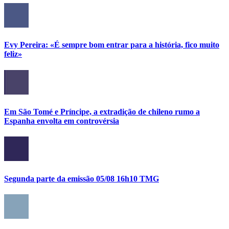
Evy Pereira: «É sempre bom entrar para a história, fico muito
feliz»
Em São Tomé e Príncipe, a extradição de chileno rumo a
Espanha envolta em controvérsia
Segunda parte da emissão 05/08 16h10 TMG