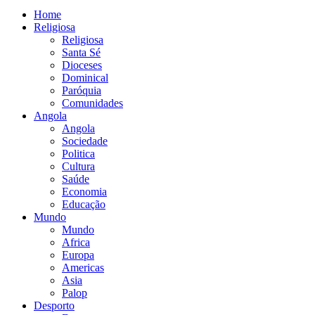
Home
Religiosa
Religiosa
Santa Sé
Dioceses
Dominical
Paróquia
Comunidades
Angola
Angola
Sociedade
Politica
Cultura
Saúde
Economia
Educação
Mundo
Mundo
Africa
Europa
Americas
Asia
Palop
Desporto