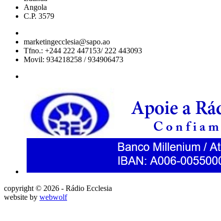
Angola
C.P. 3579
marketingecclesia@sapo.ao
Tfno.: +244 222 447153/ 222 443093
Movil: 934218258 / 934906473
copyright © 2026 - Rádio Ecclesia
website by
webwolf