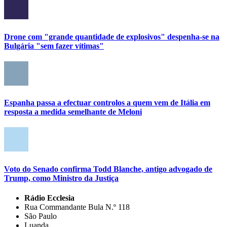
Drone com "grande quantidade de explosivos" despenha-se na
Bulgária "sem fazer vítimas"
Espanha passa a efectuar controlos a quem vem de Itália em
resposta a medida semelhante de Meloni
Voto do Senado confirma Todd Blanche, antigo advogado de
Trump, como Ministro da Justiça
Rádio Ecclesia
Rua Commandante Bula N.º 118
São Paulo
Luanda