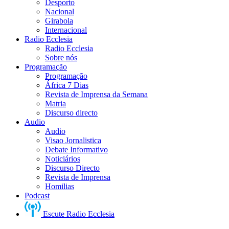
Desporto
Nacional
Girabola
Internacional
Radio Ecclesia
Radio Ecclesia
Sobre nós
Programação
Programação
África 7 Dias
Revista de Imprensa da Semana
Matria
Discurso directo
Audio
Audio
Visao Jornalistica
Debate Informativo
Noticiários
Discurso Directo
Revista de Imprensa
Homilias
Podcast
Escute Radio Ecclesia