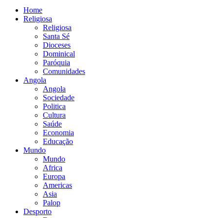
Home
Religiosa
Religiosa
Santa Sé
Dioceses
Dominical
Paróquia
Comunidades
Angola
Angola
Sociedade
Politica
Cultura
Saúde
Economia
Educação
Mundo
Mundo
Africa
Europa
Americas
Asia
Palop
Desporto