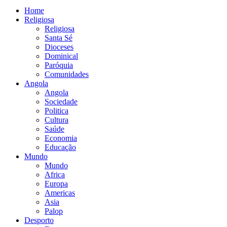
Home
Religiosa
Religiosa
Santa Sé
Dioceses
Dominical
Paróquia
Comunidades
Angola
Angola
Sociedade
Politica
Cultura
Saúde
Economia
Educação
Mundo
Mundo
Africa
Europa
Americas
Asia
Palop
Desporto