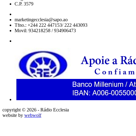
C.P. 3579
marketingecclesia@sapo.ao
Tfno.: +244 222 447153/ 222 443093
Movil: 934218258 / 934906473
copyright © 2026 - Rádio Ecclesia
website by
webwolf