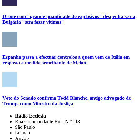
Drone com "grande quantidade de explosivos" despenha-se na
Bulgária "sem fazer vítimas"
Espanha passa a efectuar controlos a quem vem de Itália em
resposta a medida semelhante de Meloni
Voto do Senado confirma Todd Blanche, antigo advogado de
Trump, como Ministro da Justiça
Rádio Ecclesia
Rua Commandante Bula N.º 118
São Paulo
Luanda
Angola