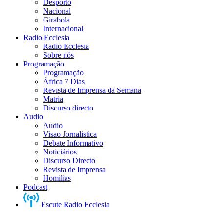
Desporto
Nacional
Girabola
Internacional
Radio Ecclesia
Radio Ecclesia
Sobre nós
Programação
Programação
África 7 Dias
Revista de Imprensa da Semana
Matria
Discurso directo
Audio
Audio
Visao Jornalistica
Debate Informativo
Noticiários
Discurso Directo
Revista de Imprensa
Homilias
Podcast
Escute Radio Ecclesia