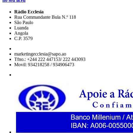
no seu liceu
Rádio Ecclesia
Rua Commandante Bula N.º 118
São Paulo
Luanda
Angola
C.P. 3579
marketingecclesia@sapo.ao
Tfno.: +244 222 447153/ 222 443093
Movil: 934218258 / 934906473