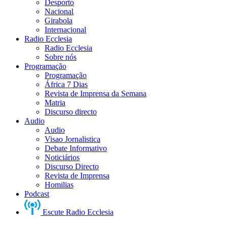
Desporto
Nacional
Girabola
Internacional
Radio Ecclesia
Radio Ecclesia
Sobre nós
Programação
Programação
África 7 Dias
Revista de Imprensa da Semana
Matria
Discurso directo
Audio
Audio
Visao Jornalistica
Debate Informativo
Noticiários
Discurso Directo
Revista de Imprensa
Homilias
Podcast
Escute Radio Ecclesia