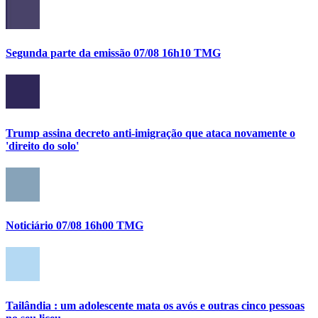
Segunda parte da emissão 07/08 16h10 TMG
Trump assina decreto anti-imigração que ataca novamente o
'direito do solo'
Noticiário 07/08 16h00 TMG
Tailândia : um adolescente mata os avós e outras cinco pessoas