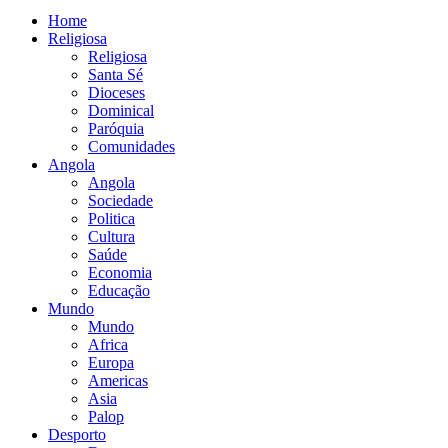
Home
Religiosa
Religiosa
Santa Sé
Dioceses
Dominical
Paróquia
Comunidades
Angola
Angola
Sociedade
Politica
Cultura
Saúde
Economia
Educação
Mundo
Mundo
Africa
Europa
Americas
Asia
Palop
Desporto