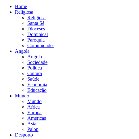
Home
Religiosa
Religiosa
Santa Sé
Dioceses
Dominical
Paróquia
Comunidades
Angola
Angola
Sociedade
Politica
Cultura
Saúde
Economia
Educação
Mundo
Mundo
Africa
Europa
Americas
Asia
Palop
Desporto