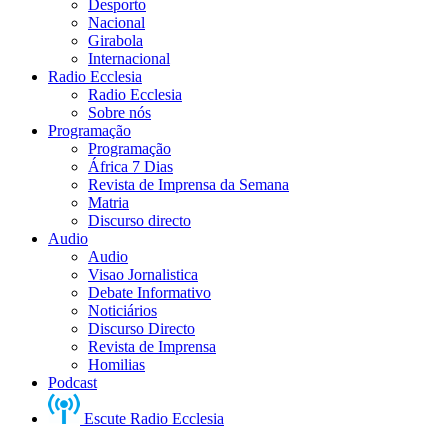
Desporto
Nacional
Girabola
Internacional
Radio Ecclesia
Radio Ecclesia
Sobre nós
Programação
Programação
África 7 Dias
Revista de Imprensa da Semana
Matria
Discurso directo
Audio
Audio
Visao Jornalistica
Debate Informativo
Noticiários
Discurso Directo
Revista de Imprensa
Homilias
Podcast
Escute Radio Ecclesia