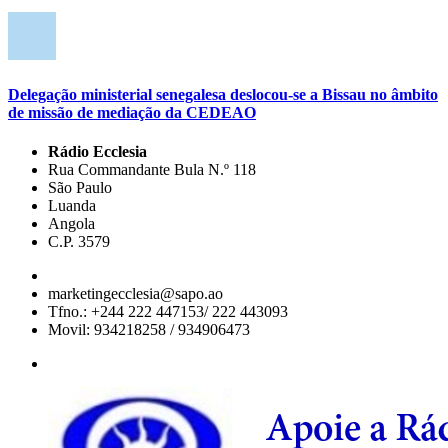
Delegação ministerial senegalesa deslocou-se a Bissau no âmbito
de missão de mediação da CEDEAO
Rádio Ecclesia
Rua Commandante Bula N.º 118
São Paulo
Luanda
Angola
C.P. 3579
marketingecclesia@sapo.ao
Tfno.: +244 222 447153/ 222 443093
Movil: 934218258 / 934906473