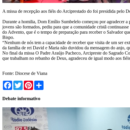
A missa de recepção aos fiéis do Arciprestado do foi presidida pelo
‎Durante a homilia, Dom Emílio Sumbelelo começou por agradecer a pr
jovens são formados, pediu para que a comunidade cristã continuasse 
do Advento, que é o tempo de preparação para receber o Salvador que D
Bispo.
“‎Nenhum de nós tem a capacidade de receber que visita de um ser extr
da família de rei David e Maria não duvidou da mensagem do anjo, que
‎‎No final da missa O Padre Araújo Pacheco, Arcipreste do Sagrado Cor
que trabalham no rebanho de Deus, agradeceu de igual modo aos fiéis
‎Fonte: Diocese de Viana
Facebook
Twitter
Pinterest
Share
Debate informativo