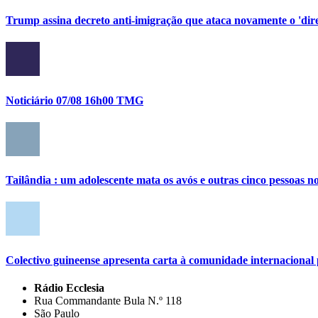
Trump assina decreto anti-imigração que ataca novamente o 'direi
Noticiário 07/08 16h00 TMG
Tailândia : um adolescente mata os avós e outras cinco pessoas no
Colectivo guineense apresenta carta à comunidade internacional p
Rádio Ecclesia
Rua Commandante Bula N.º 118
São Paulo