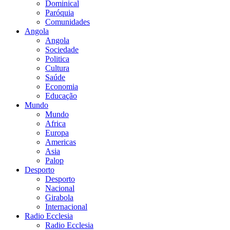
Dominical
Paróquia
Comunidades
Angola
Angola
Sociedade
Politica
Cultura
Saúde
Economia
Educação
Mundo
Mundo
Africa
Europa
Americas
Asia
Palop
Desporto
Desporto
Nacional
Girabola
Internacional
Radio Ecclesia
Radio Ecclesia