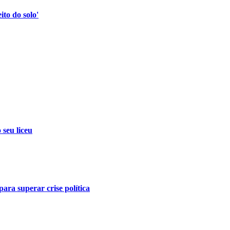
to do solo'
 seu liceu
ara superar crise política