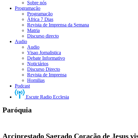
Sobre nós
Programação
Programação
África 7 Dias
Revista de Imprensa da Semana
Matria
Discurso directo
Audio
Audio
Visao Jornalistica
Debate Informativo
Noticiários
Discurso Directo
Revista de Imprensa
Homilias
Podcast
Escute Radio Ecclesia
Paróquia
Arciprestado Sagrado Coração de Jesus vis