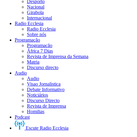
Desporto
Nacional
Girabola
Internacional
Radio Ecclesia
Radio Ecclesia
Sobre nós
Programação
Programação
África 7 Dias
Revista de Imprensa da Semana
Matria
Discurso directo
Audio
Audio
Visao Jornalistica
Debate Informativo
Noticiários
Discurso Directo
Revista de Imprensa
Homilias
Podcast
Escute Radio Ecclesia