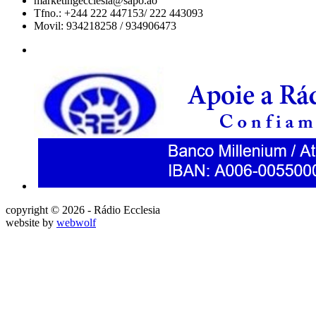
marketingecclesia@sapo.ao
Tfno.: +244 222 447153/ 222 443093
Movil: 934218258 / 934906473
copyright © 2026 - Rádio Ecclesia
website by
webwolf