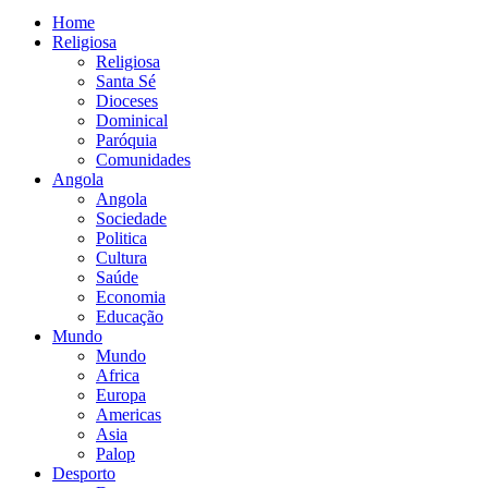
Home
Religiosa
Religiosa
Santa Sé
Dioceses
Dominical
Paróquia
Comunidades
Angola
Angola
Sociedade
Politica
Cultura
Saúde
Economia
Educação
Mundo
Mundo
Africa
Europa
Americas
Asia
Palop
Desporto