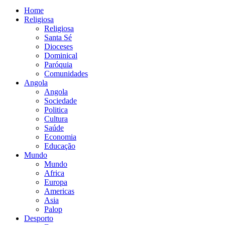
Home
Religiosa
Religiosa
Santa Sé
Dioceses
Dominical
Paróquia
Comunidades
Angola
Angola
Sociedade
Politica
Cultura
Saúde
Economia
Educação
Mundo
Mundo
Africa
Europa
Americas
Asia
Palop
Desporto