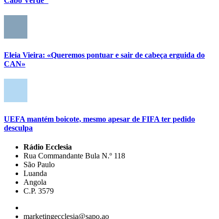
Cabo Verde"
Eleia Vieira: «Queremos pontuar e sair de cabeça erguida do
CAN»
UEFA mantém boicote, mesmo apesar de FIFA ter pedido
desculpa
Rádio Ecclesia
Rua Commandante Bula N.º 118
São Paulo
Luanda
Angola
C.P. 3579
marketingecclesia@sapo.ao