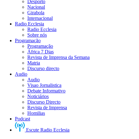
Desporto
Nacional
Girabola
Internacional
Radio Ecclesia
Radio Ecclesia
Sobre nós
Programação
Programação
África 7 Dias
Revista de Imprensa da Semana
Matria
Discurso directo
Audio
Audio
Visao Jornalistica
Debate Informativo
Noticiários
Discurso Directo
Revista de Imprensa
Homilias
Podcast
Escute Radio Ecclesia