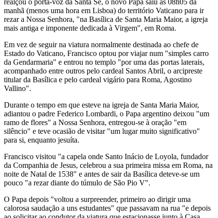
realçou o porta-voz da Santa Sé, o novo Papa saiu às 08h05 da
manhã (menos uma hora em Lisboa) do território Vaticano para ir
rezar a Nossa Senhora, "na Basílica de Santa Maria Maior, a igreja
mais antiga e imponente dedicada à Virgem", em Roma.
Em vez de seguir na viatura normalmente destinada ao chefe de
Estado do Vaticano, Francisco optou por viajar num "simples carro
da Gendarmaria" e entrou no templo "por uma das portas laterais,
acompanhado entre outros pelo cardeal Santos Abril, o arcipreste
titular da Basílica e pelo cardeal vigário para Roma, Agostino
Vallino".
Durante o tempo em que esteve na igreja de Santa Maria Maior,
adiantou o padre Federico Lombardi, o Papa argentino deixou "um
ramo de flores" a Nossa Senhora, entregou-se à oração "em
silêncio" e teve ocasião de visitar "um lugar muito significativo"
para si, enquanto jesuíta.
Francisco visitou "a capela onde Santo Inácio de Loyola, fundador
da Companhia de Jesus, celebrou a sua primeira missa em Roma, na
noite de Natal de 1538" e antes de sair da Basílica deteve-se um
pouco "a rezar diante do túmulo de São Pio V".
O Papa depois "voltou a surpreender, primeiro ao dirigir uma
calorosa saudação a uns estudantes" que passavam na rua "e depois
ao solicitar ao condutor da viatura que estacionasse junto à Casa