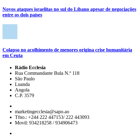
Novos ataques israelitas no sul do Líbano apesar de negociações
entre os dois países
Colapso no acolhimento de menores origina crise humanitária
em Ceuta
Rádio Ecclesia
Rua Commandante Bula N.º 118
São Paulo
Luanda
Angola
C.P. 3579
marketingecclesia@sapo.ao
Tfno.: +244 222 447153/ 222 443093
Movil: 934218258 / 934906473