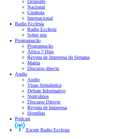
Desporto
Nacional
Girabola
Internacional
Radio Ecclesia
Radio Ecclesia
Sobre nós
Programação
Programação
África 7 Dias
Revista de Imprensa da Semana
Matria
Discurso directo
Audio
Audio
Visao Jornalistica
Debate Informativo
Noticiários
Discurso Directo
Revista de Imprensa
Homilias
Podcast
Escute Radio Ecclesia