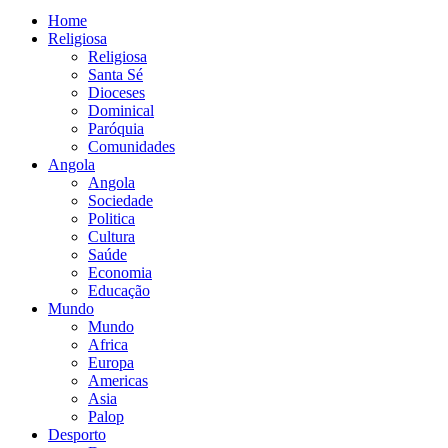
Home
Religiosa
Religiosa
Santa Sé
Dioceses
Dominical
Paróquia
Comunidades
Angola
Angola
Sociedade
Politica
Cultura
Saúde
Economia
Educação
Mundo
Mundo
Africa
Europa
Americas
Asia
Palop
Desporto