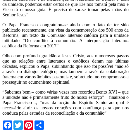
da unidade, podemos estar certos de que Ele nos tomará pela mão e
Ele será o nosso guia. É preciso deixar-se tomar pelas mãos do
Senhor Jesus”.
O Papa Francisco congratulou-se ainda com o fato de ter sido
publicado recentemente, em vista da comemoração dos 500 anos da
Reforma, um texto da Comissão luterano-católica para a unidade
intitulado “Do conflito à comunhão. A interpretação luterano-
católica da Reforma em 2017”.
Olho com profunda gratidão a Jesus Cristo, aos numerosos passos
que as relações entre luteranos e católicos deram nas últimas
décadas, explicou o Papa, sublinhando que isso foi possível “não só
através do diálogo teológico, mas também através da colaboração
fraterna em vários âmbitos pastorais e, sobretudo, no compromisso a
prosseguir no ecumenismo espiritual.
“Sabemos bem – como várias vezes nos recordou Bento XVI – que
a unidade não é primariamente fruto do nosso esforço” – finalizou o
Papa Francisco -, “mas da acção do Espírito Santo ao qual é
necessário abrir os nossos corações com confiança para que nos
conduza pelas estradas da reconciliação e da comunhão”.
Facebook
Twitter
Pinterest
Share