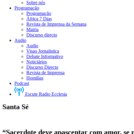
Sobre nós
Programação
Programação
África 7 Dias
Revista de Imprensa da Semana
Matria
Discurso directo
Audio
Audio
Visao Jornalistica
Debate Informativo
Noticiários
Discurso Directo
Revista de Imprensa
Homilias
Podcast
Escute Radio Ecclesia
Santa Sé
“Sacerdote deve apascentar com amor, se 