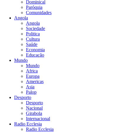
Dominical
Paróquia
Comunidades
Angola
Angola
Sociedade
Politica
Cultura
Saúde
Economia
Educação
Mundo
Mundo
Africa
Europa
Americas
Asia
Palop
Desporto
Desporto
Nacional
Girabola
Internacional
Radio Ecclesia
Radio Ecclesia