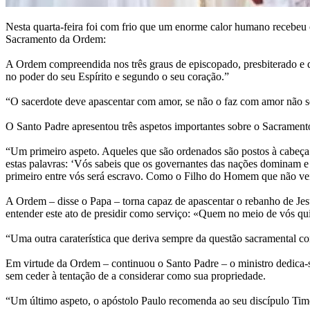
Nesta quarta-feira foi com frio que um enorme calor humano recebeu 
Sacramento da Ordem:
A Ordem compreendida nos três graus de episcopado, presbiterado e di
no poder do seu Espírito e segundo o seu coração.”
“O sacerdote deve apascentar com amor, se não o faz com amor não s
O Santo Padre apresentou três aspetos importantes sobre o Sacramen
“Um primeiro aspeto. Aqueles que são ordenados são postos à cabeça 
estas palavras: ‘Vós sabeis que os governantes das nações dominam e 
primeiro entre vós será escravo. Como o Filho do Homem que não veio 
A Ordem – disse o Papa – torna capaz de apascentar o rebanho de Jes
entender este ato de presidir como serviço: «Quem no meio de vós quis
“Uma outra caraterística que deriva sempre da questão sacramental co
Em virtude da Ordem – continuou o Santo Padre – o ministro dedica-s
sem ceder à tentação de a considerar como sua propriedade.
“Um último aspeto, o apóstolo Paulo recomenda ao seu discípulo Timó