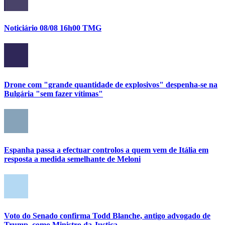
Noticiário 08/08 16h00 TMG
Drone com "grande quantidade de explosivos" despenha-se na
Bulgária "sem fazer vítimas"
Espanha passa a efectuar controlos a quem vem de Itália em
resposta a medida semelhante de Meloni
Voto do Senado confirma Todd Blanche, antigo advogado de
Trump, como Ministro da Justiça