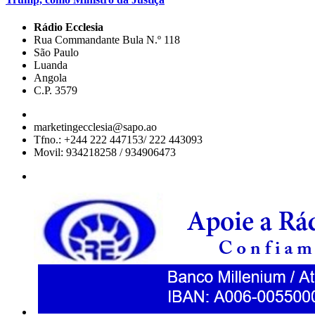
Rádio Ecclesia
Rua Commandante Bula N.º 118
São Paulo
Luanda
Angola
C.P. 3579
marketingecclesia@sapo.ao
Tfno.: +244 222 447153/ 222 443093
Movil: 934218258 / 934906473