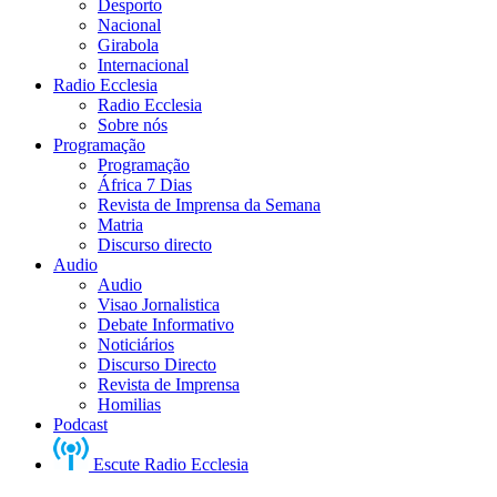
Desporto
Nacional
Girabola
Internacional
Radio Ecclesia
Radio Ecclesia
Sobre nós
Programação
Programação
África 7 Dias
Revista de Imprensa da Semana
Matria
Discurso directo
Audio
Audio
Visao Jornalistica
Debate Informativo
Noticiários
Discurso Directo
Revista de Imprensa
Homilias
Podcast
Escute Radio Ecclesia