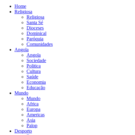
Home
Religiosa
Religiosa
Santa Sé
Dioceses
Dominical
Paróquia
Comunidades
Angola
Angola
Sociedade
Politica
Cultura
Saúde
Economia
Educação
Mundo
Mundo
Africa
Europa
Americas
Asia
Palop
Desporto